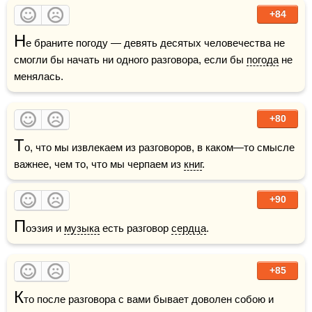
+84
Н
е браните погоду — девять десятых человечества не 
смогли бы начать ни одного разговора, если бы 
погода
 не 
менялась.
+80
Т
о, что мы извлекаем из разговоров, в каком—то смысле 
важнее, чем то, что мы черпаем из 
книг
.
+90
П
оэзия и 
музыка
 есть разговор 
сердца
. 
+85
К
то после разговора с вами бывает доволен собою и 