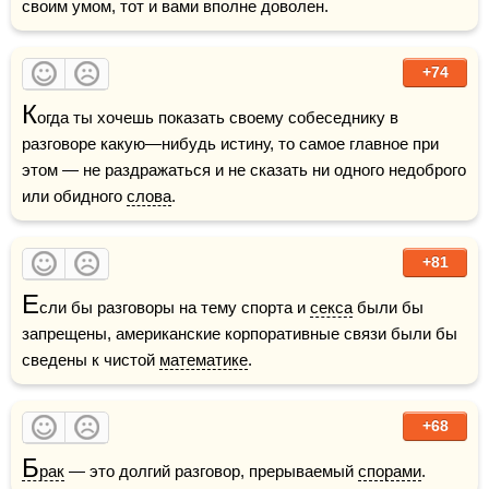
своим умом, тот и вами вполне доволен. 
+74
К
огда ты хочешь показать своему собеседнику в 
разговоре какую—нибудь истину, то самое главное при 
этом — не раздражаться и не сказать ни одного недоброго 
или обидного 
слова
.
+81
Е
сли бы разговоры на тему спорта и 
секса
 были бы 
запрещены, американские корпоративные связи были бы 
сведены к чистой 
математике
.
+68
Б
рак
 — это долгий разговор, прерываемый 
спорами
. 