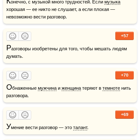
К
онечно, с музыкой много трудностей. Если 
музыка
хорошая — ее никто не слушает, а если плохая — 
невозможно вести разговор.
+57
Р
азговоры изобретены для того, чтобы мешать людям 
думать. 
+70
О
бнаженные 
мужчина
 и 
женщина
 теряют в 
темноте
 нить 
разговора.
+69
У
мение вести разговор — это 
талант
. 