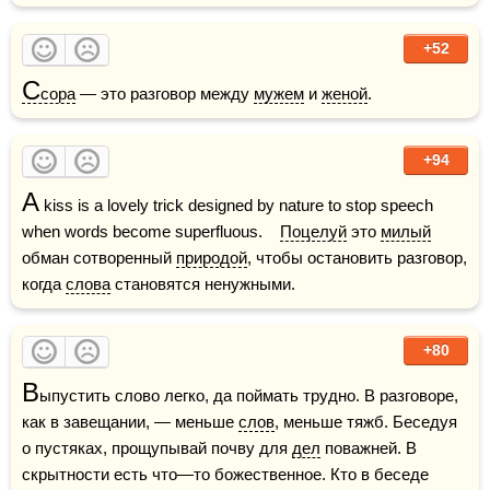
+52
С
сора
 — это разговор между 
мужем
 и 
женой
.
+94
A
 kiss is a lovely trick designed by nature to stop speech 
when words become superfluous.    
Поцелуй
 это 
милый
обман сотворенный 
природой
, чтобы остановить разговор, 
когда 
слова
 становятся ненужными.
+80
В
ыпустить слово легко, да поймать трудно. В разговоре, 
как в завещании, — меньше 
слов
, меньше тяжб. Беседуя 
о пустяках, прощупывай почву для 
дел
 поважней. В 
скрытности есть что—то божественное. Кто в беседе 