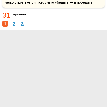
легко открывается, того легко убедить — и победить. 
31
примета
1
2
3
О проекте
Контакты
Условия использования