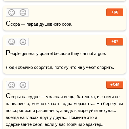
+66
С
сора — парад душевного сора.
+87
P
eople generally quarrel because they cannot argue.

Люди обычно ссорятся, потому что не умеют спорить.
+349
С
соры на судне — ужасная вещь, батенька, и с ними не 
плавание, а, можно сказать, одна мерзость... На берегу вы 
поссорились и разошлись, а ведь в 
море
 уйти некуда... 
всегда на глазах друг у друга... Помните это и 
сдерживайте себя, если у вас горячий характер... 