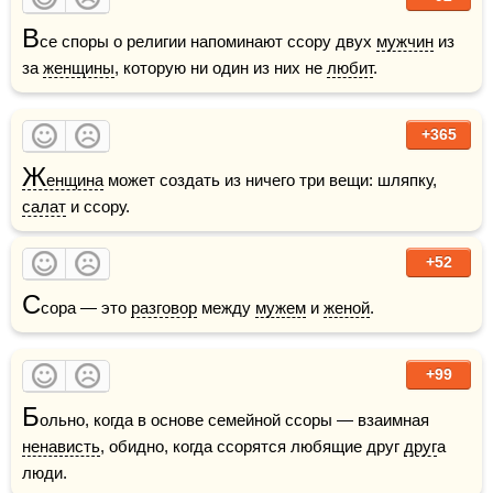
В
се споры о религии напоминают ссору двух 
мужчин
 из 
за 
женщины
, которую ни один из них не 
любит
.
+365
Ж
енщина
 может создать из ничего три вещи: шляпку, 
салат
 и ссору.
+52
С
сора — это 
разговор
 между 
мужем
 и 
женой
.
+99
Б
ольно, когда в основе семейной ссоры — взаимная 
ненависть
, обидно, когда ссорятся любящие друг 
друг
а 
люди. 