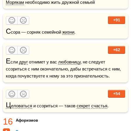
Морякам
 необходимо жить дружной семьей
+91
С
сора — сорняк семейной 
жизни
.
+62
Е
сли 
друг
 отнимет у вас 
любовницу
, не следует 
ссориться с ним окончательно, дабы встречаться с ним, 
когда почувствуете к нему за это признательность.
+54
Ц
еловаться
 и ссориться — таков 
секрет
счастья
.
16
Афоризмов