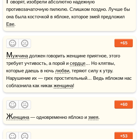
Г
оворят, изобрели абсолютно надежную 
противозачаточную пилюлю. Слишком поздно. Лучше бы 
она была косточкой в яблоке, которое змей предложил 
Еве
.
+65
М
ужчина
 должен говорить женщине приятное, этого 
требует учтивость, а порой и 
сердце
… Но клятвы, 
которые даешь в ночь 
любви
, теряют силу к утру. 
Нарушение их — грех простительный… Ведь яблоком нас 
соблазнила как никак 
женщина
!
+60
Ж
енщина
 — одновременно яблоко и 
змея
.
+53