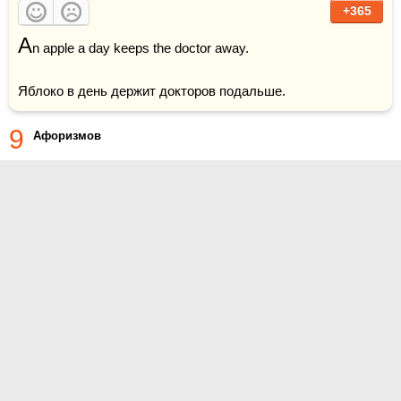
+365
A
n apple a day keeps the doctor away.

Яблоко в день держит докторов подальше.
9
Афоризмов
О проекте
Контакты