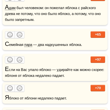
А
дам
 был человеком: он пожелал яблока с райского 
древа не потому, что оно было яблоко, а потому, что оно 
было запретным.
+65
С
емейная 
пара
 — два надкушенных яблока. 
+97
Е
сли на Вас упало яблоко — удирайте как можно скорее: 
яблоня от яблока недалеко падает.
+70
Я
блоко от яблони недалеко падает. 