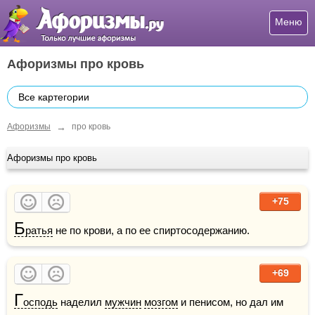
Меню
Афоризмы про кровь
Все картегории
→
Афоризмы
про кровь
Афоризмы про кровь
+75
Б
ратья
 не по крови, а по ее спиртосодержанию.
+69
Г
осподь
 наделил 
мужчин
мозгом
 и пенисом, но дал им 