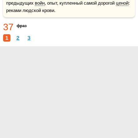
предыдущих 
войн
, опыт, купленный самой дорогой 
ценой
: 
реками людской крови. 
37
фраз
1
2
3
О проекте
Контакты
Условия использования