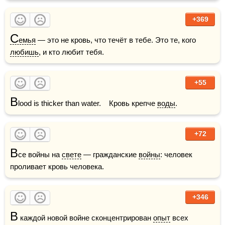
+369
С
емья
 — это не кровь, что течёт в тебе. Это те, кого 
любишь
, и кто любит тебя.
+55
B
lood is thicker than water.    Кровь крепче 
воды
.
+72
В
се войны на 
свете
 — гражданские 
войны
: человек 
проливает кровь человека.
+346
В
 каждой новой войне сконцентрирован 
опыт
 всех 