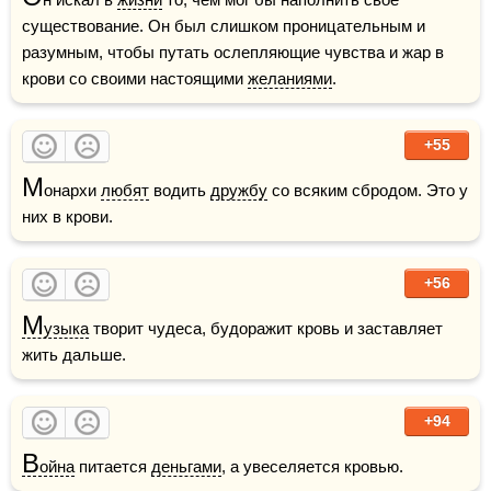
существование. Он был слишком проницательным и 
разумным, чтобы путать ослепляющие чувства и жар в 
крови со своими настоящими 
желаниями
.
+55
М
онархи 
любят
 водить 
дружбу
 со всяким сбродом. Это у 
них в крови.
+56
М
узыка
 творит чудеса, будоражит кровь и заставляет 
жить дальше.
+94
В
ойна
 питается 
деньгами
, а увеселяется кровью.