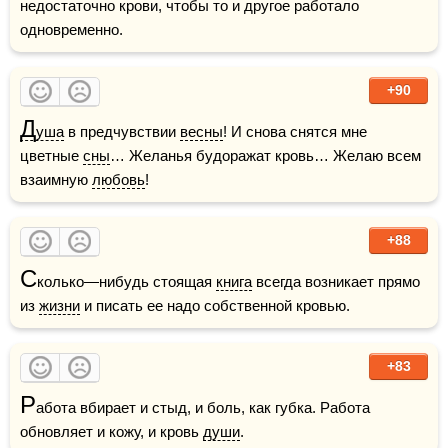
недостаточно крови, чтобы то и другое работало 
одновременно.
+90
Д
уша
 в предчувствии 
весны
! И снова снятся мне 
цветные 
сны
… Желанья будоражат кровь… Желаю всем 
взаимную 
любовь
!
+88
С
колько—нибудь стоящая 
книга
 всегда возникает прямо 
из 
жизни
 и писать ее надо собственной кровью. 
+83
Р
абота вбирает и стыд, и боль, как губка. Работа 
обновляет и кожу, и кровь 
души
. 