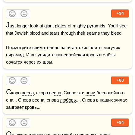
+94
J
ust longer look at giant plates of mighty pyramids. You'll see 
that Jewish blood and tears through their seams they bleed.

Посмотрите внимательно на гигантские плиты могучих 
пирамид. И вы увидите как еврейская кровь и слёзы 
сочатся через их швы.
+80
С
коро 
весна
, скоро ве
сна
. Скоро эти 
ночи
 беспокойного 
сна... Снова весна, снова 
любовь
.... Снова в наших жилах 
заиграет кровь...  
+94
О
н искал в 
жизни
 то, чем мог бы наполнить свое 