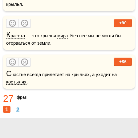
крылья.
+90
К
расота
 — это крылья 
мира
. Без нее мы не могли бы 
оторваться от земли.
+86
С
частье
 всегда прилетает на крыльях, а уходит на 
костылях
.
27
фраз
1
2