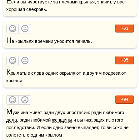
Е
сли вы чувствуете за плечами крылья, значит, у вас 
хорошая 
свекровь
. 
+63
Н
а крыльях 
времени
 уносится печаль.
+85
К
рылатые 
слова
 одних окрыляют, а другим подрезают 
крылья.
+94
М
ужчина
 живёт ради двух ипостасий: ради 
любимого
дела
, ради любимой 
женщины
 и вытикающих из этого 
последствий. И если одно звено выпадает, то высоко не 
взлететь с одним крылом