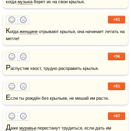
когда 
музыка
 берет их на свои крылья.
+81
К
огда 
женщине
 отрывают крылья, она начинает летать на 
метле!
+96
Р
аспустив хвост, трудно расправить крылья.
+81
Е
сли ты рождён без крыльев, не мешай им расти.
+87
Д
аже 
муравьи
 перестанут трудиться, если дать им 