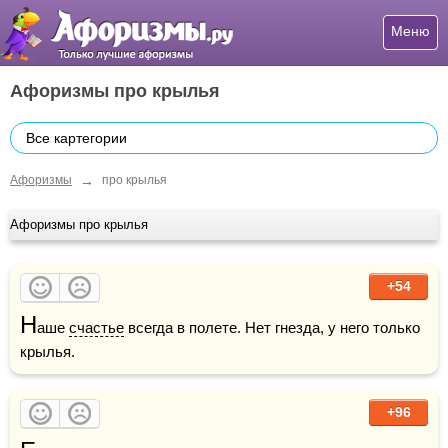
Меню
Афоризмы про крылья
Все картегории
→
Афоризмы
про крылья
Афоризмы про крылья
+54
Н
аше 
счастье
 всегда в полете. Нет гнезда, у него только 
крылья. 
+96