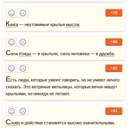
+78
К
нига
 — неутомимые крылья 
мысли
. 
+88
С
ила 
птицы
 — в крыльях, сила человека — в 
дружбе
.
+62
Е
сть люди, которые умеют говорить, но не умеют ничего 
сказать. Это ветряные мельницы, которые вечно машут 
крыльями, но никогда не летают. 
+94
С
лово
 и действие становятся высоко значительными, 