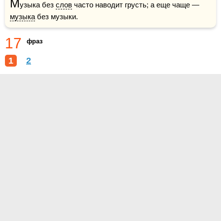
М
узыка без 
слов
 часто наводит грусть; а еще чаще — 
музыка
 без музыки.
17
фраз
1
2
О проекте
Контакты
Условия использования