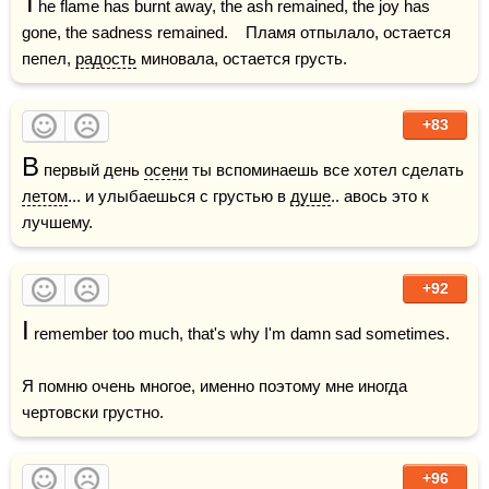
T
he flame has burnt away, the ash remained, the joy has 
gone, the sadness remained.    Пламя отпылало, остается 
пепел, 
радость
 миновала, остается грусть.
+83
В
 первый день 
осени
 ты вспоминаешь все хотел сделать 
летом
... и улыбаешься с грустью в 
душе
.. авось это к 
лучшему.
+92
I
 remember too much, that's why I'm damn sad sometimes.

Я помню очень многое, именно поэтому мне иногда 
чертовски грустно.
+96