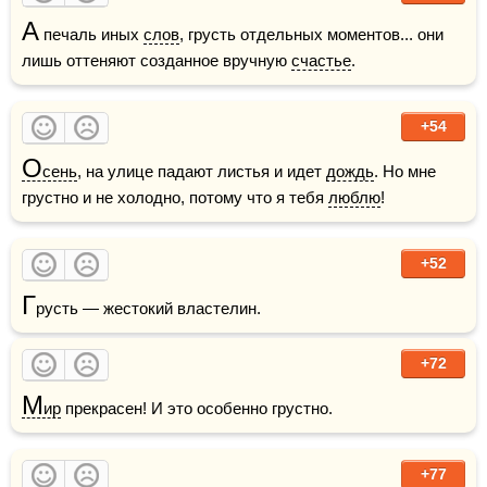
А
 печаль иных 
слов
, грусть отдельных моментов... они 
лишь оттеняют созданное вручную 
счастье
.
+54
О
сень
, на улице падают листья и идет 
дождь
. Но мне 
грустно и не холодно, потому что я тебя 
люблю
!
+52
Г
русть — жестокий властелин.
+72
М
ир
 прекрасен! И это особенно грустно. 
+77