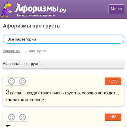
Меню
Афоризмы про грусть
Все картегории
→
Афоризмы
про грусть
Афоризмы про грусть
+155
З
наешь... когда станет очень грустно, хорошо поглядеть, 
как заходит 
солнце
...
+58