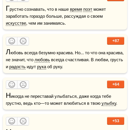
Г
рустно сознавать, что в наше 
время
поэт
 может 
заработать гораздо больше, рассуждая о своем 
искусстве
, чем им занимаясь.
+87
Л
юбовь всегда безумно красива. Но... то что она красива, 
не значит, что 
любовь
 всегда счастливая. В любви, грусть 
и 
радость
 идут 
рука
 об руку.
+64
Н
икогда не переставай улыбаться, даже когда тебе 
грустно, ведь кто—то может влюбиться в твою 
улыбку
.
+53