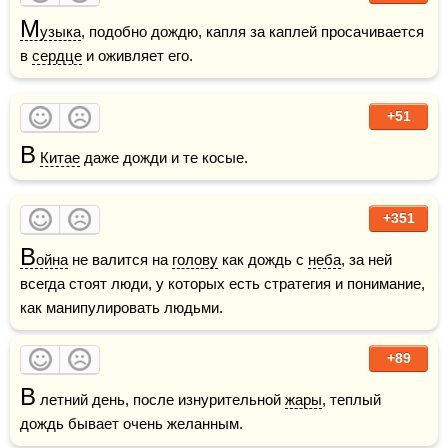
М
узыка
, подобно дождю, капля за каплей просачивается 
в 
сердце
 и оживляет его.  
+51
В
Китае
 даже дожди и те косые.
+351
В
ойна
 не валится на 
голову
 как дождь с 
неба
, за ней 
всегда стоят люди, у которых есть стратегия и понимание, 
как манипулировать людьми. 
+89
В
 летний день, после изнурительной 
жары
, теплый 
дождь бывает очень желанным.