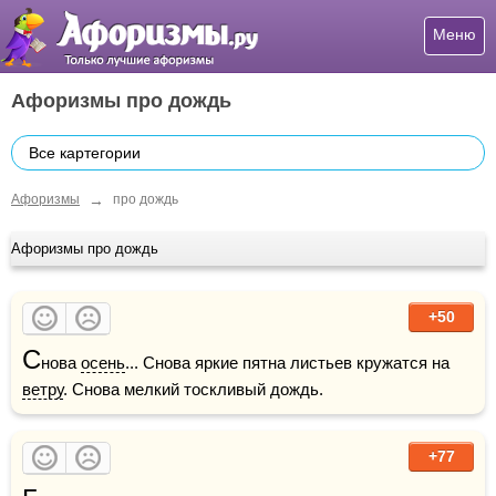
Меню
Афоризмы про дождь
Все картегории
→
Афоризмы
про дождь
Афоризмы про дождь
+50
С
нова 
осень
... Снова яркие пятна листьев кружатся на 
ветру
. Снова мелкий тоскливый дождь.   
+77