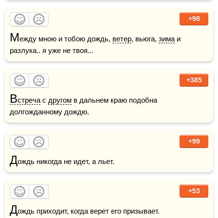
+98
М
ежду мною и тобою дождь, 
ветер
, вьюга, 
зима
 и 
разлука.. я уже не твоя...
+385
В
стреча
 с 
другом
 в дальнем краю подобна 
долгожданному дождю.
+99
Д
ождь никогда не идет, а льет. 
+53
Д
ождь приходит, когда верет его призывает.