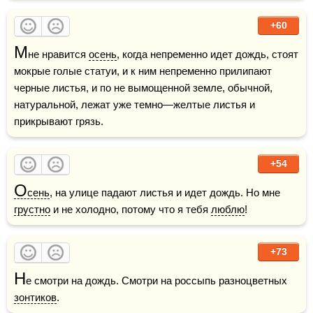
+60
М
не нравится 
осень
, когда непременно идет дождь, стоят 
мокрые голые статуи, и к ним непременно прилипают 
черные листья, и по не вымощенной земле, обычной, 
натуральной, лежат уже темно—желтые листья и 
прикрывают грязь. 
+54
О
сень
, на улице падают листья и идет дождь. Но мне 
грустно
 и не холодно, потому что я тебя 
люблю
!
+73
Н
е смотри на дождь. Смотри на россыпь разноцветных 
зонтиков
.