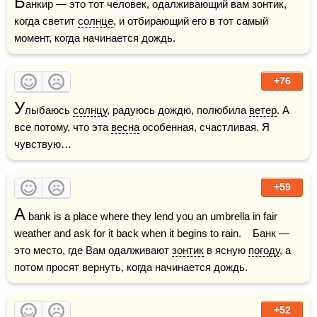
Б
анкир — это тот человек, одалживающий вам зонтик, 
когда светит 
солнце
, и отбирающий его в тот самый 
момент, когда начинается дождь.
+76
У
лыбаюсь 
солнцу
, радуюсь дождю, полюбила 
ветер
. А 
все потому, что эта 
весна
 особенная, счастливая. Я 
чувствую…
+59
A
 bank is a place where they lend you an umbrella in fair 
weather and ask for it back when it begins to rain.    Банк — 
это место, где Вам одалживают 
зонтик
 в ясную 
погоду
, а 
потом просят вернуть, когда начинается дождь.
+52