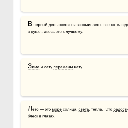
В
 первый день 
осени
 ты вспоминаешь все хотел сде
в 
душе
.. авось это к лучшему.
З
име
 и лету 
перемены
 нету. 
Л
ето — это 
море
 солнца, 
света
, тепла.  Это 
радост
блеск в глазах. 