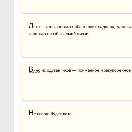
Л
ето — это капелька 
неба
 в твоих ладонях, капельк
капелька незабываемой 
жизни
...
В
ино
 из одуванчиков — пойманное и закупоренное 
Н
е всегда будет лето. 