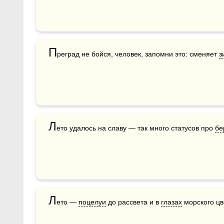
П
реград не бойся, человек, запомни это: сменяет 
з
Л
ето удалось на славу — так много статусов про 
бе
Л
ето — 
поцелуи
 до рассвета и в 
глазах
 морского цв