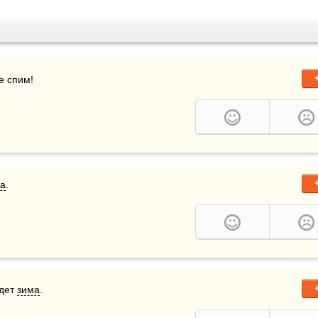
е спим!
а
. 
дет 
зима
.