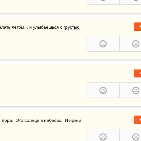
лать летом... и улыбаешься с 
грустью
и
 пора.  Это 
солнце
 в небесах.  И яркий 