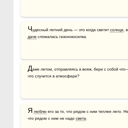
Ч
удесный летний день — это когда светит 
солнце
, 
даче
 сломалась газонокосилка.
Д
аже летом, отправляясь в вояж, бери с собой что
что случится в атмосфере?
Я
люблю
 его за то, что рядом с ним теплее лето. Не
что рядом с ним не надо 
света
.