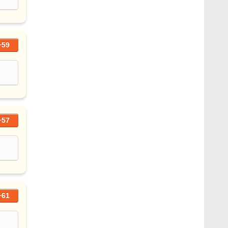
+59
+57
+61