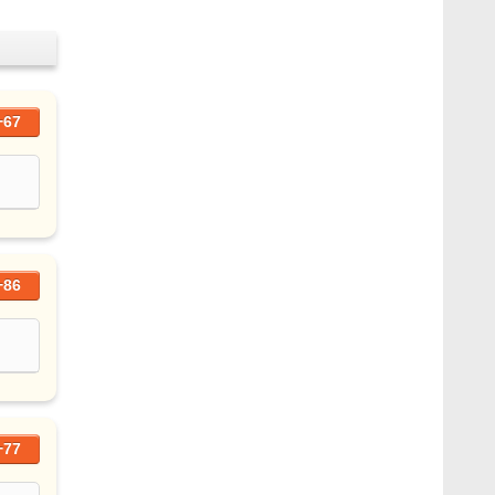
+67
+86
+77