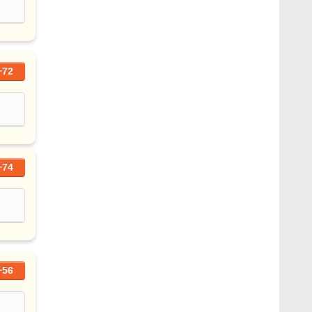
+72
+74
+56