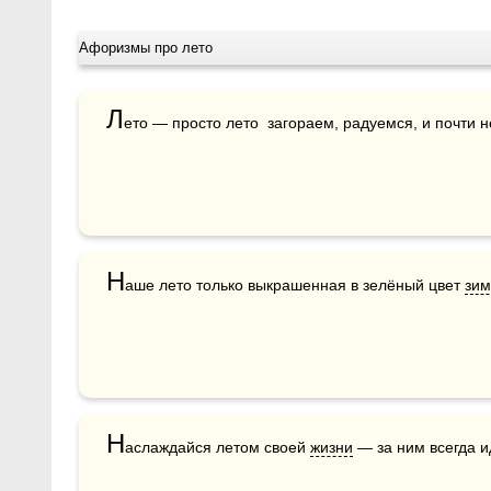
Афоризмы про лето
Л
ето — просто лето  загораем, радуемся, и почти н
Н
аше лето только выкрашенная в зелёный цвет 
зим
Н
аслаждайся летом своей 
жизни
 — за ним всегда и