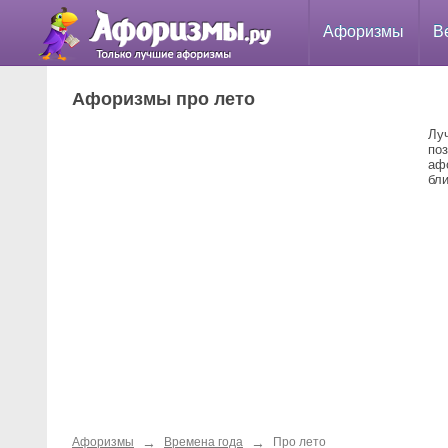
Афоризмы
В
Афоризмы про лето
Лу
по
аф
бли
→
→
Афоризмы
Времена года
Про лето