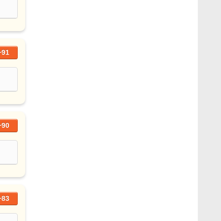
+91
+90
+83