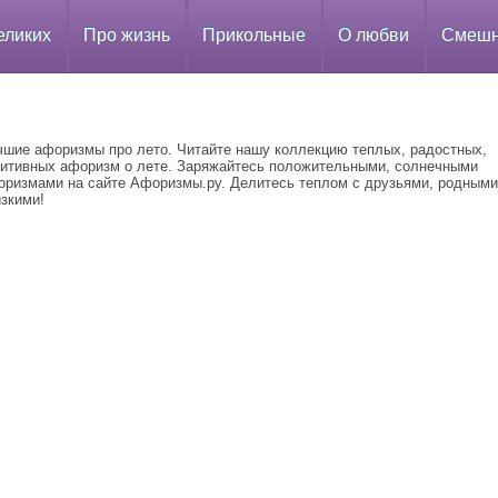
еликих
Про жизнь
Прикольные
О любви
Смеш
чшие афоризмы про лето. Читайте нашу коллекцию теплых, радостных,
зитивных афоризм о лете. Заряжайтесь положительными, солнечными
оризмами на сайте Афоризмы.ру. Делитесь теплом с друзьями, родными
зкими!