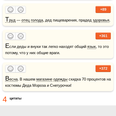
+89
Т
руд
 — 
отец
голода
, дед пищеварения, прадед 
здоровья
.
+361
Е
сли деды и внуки так легко находят общий 
язык
, то это 
потому, что у них общие враги.
+372
В
есна
. В нашем 
магазине
одежды
 скидка 70 процентов на 
костюмы Деда Мороза и Снегурочки!
4
цитаты