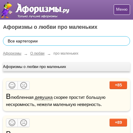
Меню
Афоризмы о любви про маленьких
Все картегории
→
→
Афоризмы
О любви
про маленьких
Афоризмы о любви про маленьких
+85
В
любленная 
девушка
 скорее простит большую 
нескромность, нежели маленькую неверность.
+89