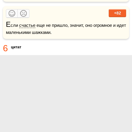
+82
Е
сли 
счастье
 еще не пришло, значит, оно огромное и идет 
маленькими шажками.
6
цитат
О проекте