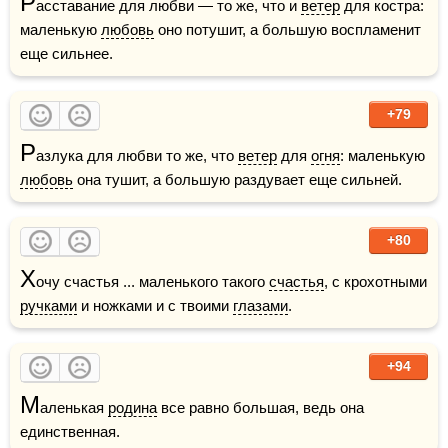
Р
асставание для любви — то же, что и 
ветер
 для костра: 
маленькую 
любовь
 оно потушит, а большую воспламенит 
еще сильнее.
+79
Р
азлука для любви то же, что 
ветер
 для 
огня
: маленькую 
любовь
 она тушит, а большую раздувает еще сильней.
+80
Х
очу счастья ... маленького такого 
счастья
, с крохотными 
ручками
 и ножками и с твоими 
глазами
.
+94
М
аленькая 
родина
 все равно большая, ведь она 
единственная.