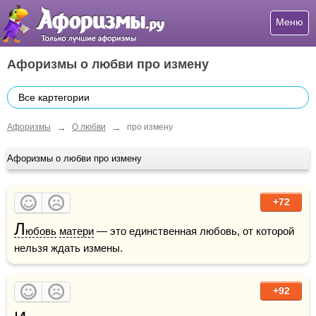
Меню
Афоризмы о любви про измену
Все картегории
→
→
Афоризмы
О любви
про измену
Афоризмы о любви про измену
+72
Л
юбовь
матери
 — это единственная любовь, от которой 
нельзя ждать измены.
+92