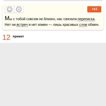
+83
М
ы с тобой совсем не близко, нас связала 
переписка
. 
Нет ни 
встреч
 и нет измен — лишь красивых 
слов
 обмен.
12
примет
О проекте
Контакты