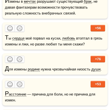
И
змены в 
мечтах
 разрушают существующий 
брак
, не 
давая фантазерам возможности прочувствовать 
реальную сложность внебрачных связей. 
+56
Т
ы 
сердце
 моё порвал на куски, 
любовь
 втоптал в грязь 
измены и лжи, но разве любил ты меня скажи?
+76
Д
ля измены 
родине
 нужна чрезвычайная низость 
души
. 
+53
Р
асстояние
 — причина для боли, но не причина для 
измен.