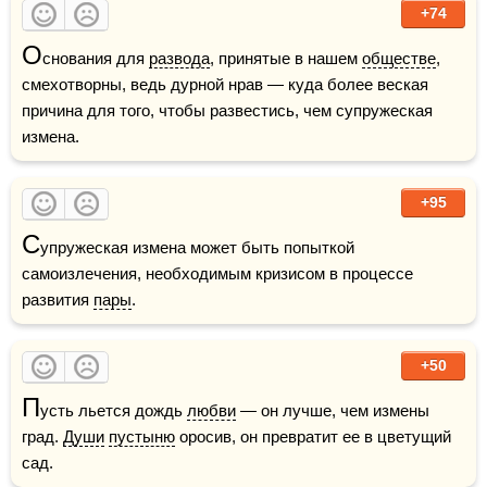
+74
О
снования для 
развода
, принятые в нашем 
обществе
, 
смехотворны, ведь дурной нрав — куда более веская 
причина для того, чтобы развестись, чем супружеская 
измена.
+95
С
упружеская измена может быть попыткой 
самоизлечения, необходимым кризисом в процессе 
развития 
пары
. 
+50
П
усть льется дождь 
любви
 — он лучше, чем измены 
град. 
Души
пустыню
 оросив, он превратит ее в цветущий 
сад.