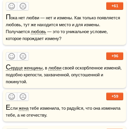
+61
П
ока нет любви — нет и измены. Как только появляется 
любовь, тут же находится место и для измены. 
Получается 
любовь
 — это то уникальное условие, 
которое порождает измену? 
+96
С
ердце
женщины
, в 
любви
 своей оскорбленное изменой, 
подобно крепости, захваченной, опустошенной и 
покинутой.
+59
Е
сли 
жена
 тебе изменила, то радуйся, что она изменила 
тебе, а не отечеству.