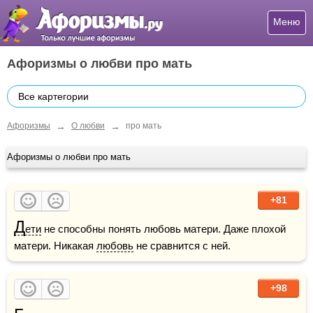
Меню
Афоризмы о любви про мать
Все картегории
→
→
Афоризмы
О любви
про мать
Афоризмы о любви про мать
+81
Д
ети
 не способны понять любовь матери. Даже плохой 
матери. Никакая 
любовь
 не сравнится с ней.
+98