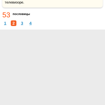
телевизоре.
53
пословицы
1
2
3
4
О проекте
Контакты
Условия использования