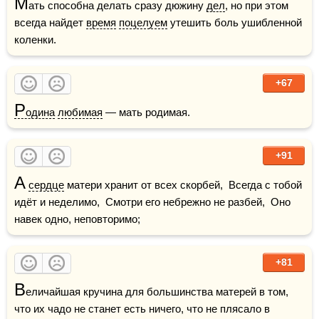
М
ать способна делать сразу дюжину 
дел
, но при этом 
всегда найдет 
время
поцелуем
 утешить боль ушибленной 
коленки.
+67
Р
одина
любимая
 — мать родимая.
+91
А
сердце
 матери хранит от всех скорбей,  Всегда с тобой 
идёт и неделимо,  Смотри его небрежно не разбей,  Оно 
навек одно, неповторимо;
+81
В
еличайшая кручина для большинства матерей в том, 
что их чадо не станет есть ничего, что не плясало в 