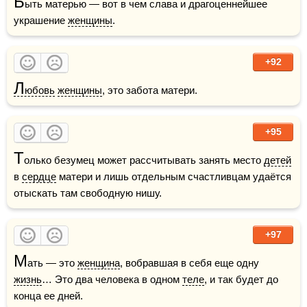
Б
ыть матерью — вот в чем слава и драгоценнейшее 
украшение 
женщины
.
+92
Л
юбовь
женщины
, это забота матери.
+95
Т
олько безумец может рассчитывать занять место 
детей
в 
сердце
 матери и лишь отдельным счастливцам удаётся 
отыскать там свободную нишу.
+97
М
ать — это 
женщина
, вобравшая в себя еще одну 
жизнь
… Это два человека в одном 
теле
, и так будет до 
конца ее дней.