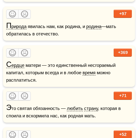
+97
П
рирода
 явилась нам, как родина, и 
родина
—мать 
обратилась в отечество.
+369
С
ердце
 матери — это единственный несгораемый 
капитал, которым всегда и в любое 
время
 можно 
расплатиться. 
+71
Э
то святая обязанность — 
любить
страну
, которая в 
споила и вскормила нас, как родная мать.
+52