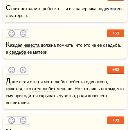
С
тоит похвалить ребенка — и вы наверняка подружитесь 
с матерью.
+53
К
аждая 
невеста
 должна помнить, что это не ее свадьба, 
а 
свадьба
 ее матери.
+53
Д
аже если отец и мать любят ребенка одинаково, 
кажется, что 
отец
любит
 меньше. Но это лишь потому, что 
ему приходится скрывать чувства, ради хорошего 
воспитания. 
+93