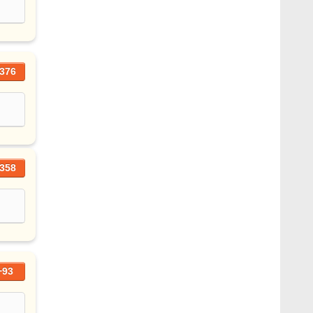
376
358
+93