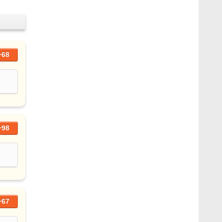
+68
+98
+67