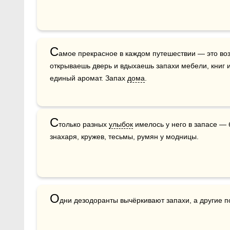
С
амое прекрасное в каждом путешествии — это воз
открываешь дверь и вдыхаешь запахи мебели, книг и
единый аромат. Запах 
дома
.
С
только разных 
улыбок
 имелось у него в запасе — 
знахаря, кружев, тесьмы, румян у модницы.
О
дни дезодоранты вычёркивают запахи, а другие п