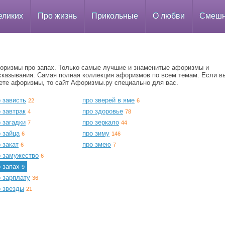
еликих
Про жизнь
Прикольные
О любви
Смеш
оризмы про запах. Только самые лучшие и знаменитые афоризмы и
сказывания. Самая полная коллекция афоризмов по всем темам. Если в
ете афоризмы, то сайт Афоризмы.ру специально для вас.
 зависть
про зверей в яме
22
6
 завтрак
про здоровье
4
78
 загадки
про зеркало
7
44
 зайца
про зиму
6
146
 закат
про змею
6
7
о замужество
6
о запах
9
 зарплату
36
о звезды
21