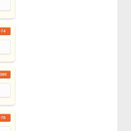
+74
380
+78