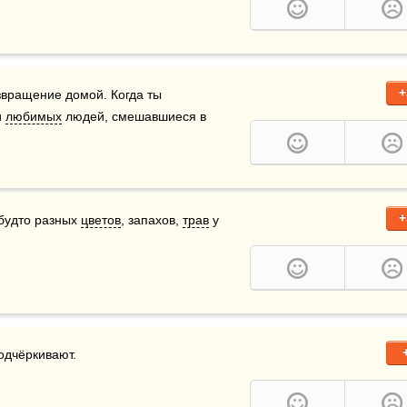
+
вращение домой. Когда ты 
 
любимых
 людей, смешавшиеся в 
+
будто разных 
цветов
, запахов, 
трав
 у 
одчёркивают. 