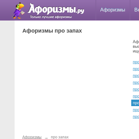
Афоризмы
В
Афоризмы про запах
Аф
вы
ищ
про
про
про
про
про
пр
пр
про
пр
→
Афоризмы
про запах