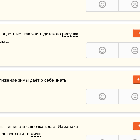
ноцветные, как часть детского 
рисунка
, 
ма.   
+
ближение 
зимы
 даёт о себе знать 
ь, 
тишина
 и чашечка кофе. Из запаха 
яль воплотит в 
жизнь
.