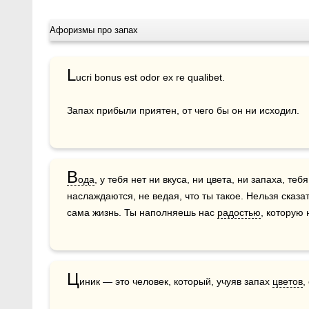
Афоризмы про запах
L
ucri bonus est odor ex re qualibet.

Запах прибыли приятен, от чего бы он ни исходил.
В
ода
, у тебя нет ни вкуса, ни цвета, ни запаха, теб
наслаждаются, не ведая, что ты такое. Нельзя сказа
сама жизнь. Ты наполняешь нас 
радостью
, которую
Ц
иник — это человек, который, учуяв запах 
цветов
,