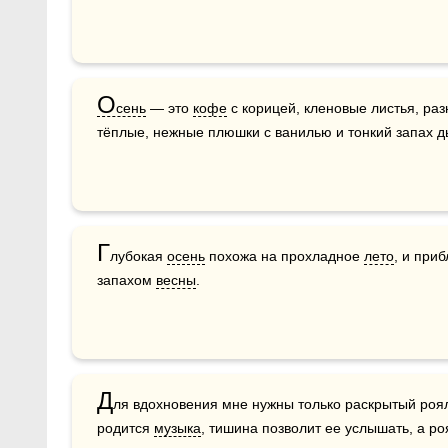
О
сень
 — это 
кофе
 с корицей, кленовые листья, раз
тёплые, нежные плюшки с ванилью и тонкий запах ды
Г
лубокая 
осень
 похожа на прохладное 
лето
, и при
запахом 
весны
. 
Д
ля вдохновения мне нужны только раскрытый роял
родится 
музыка
, тишина позволит ее услышать, а ро