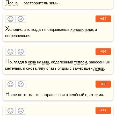
В
есна
 — растворитель зимы. 
+94
Х
олодно, это когда ты открываешь 
холодильник
 и 
согреваешься.
+84
Н
о, глядя в 
окна
 на 
мир
, обделенный 
теплом
, занесенный 
метелью, я снова лягу спать рядом с замерзшей 
луной
.
+86
Н
аше 
лето
 только выкрашенная в зелёный цвет зима. 
+77