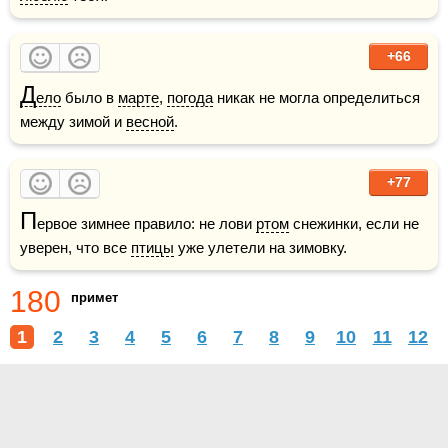
+66
Д
ело
 было в 
марте
, 
погода
 никак не могла определиться 
между зимой и 
весной
.
+77
П
ервое зимнее правило: не лови 
ртом
 снежинки, если не 
уверен, что все 
птицы
 уже улетели на зимовку.
180
примет
1
2
3
4
5
6
7
8
9
10
11
12