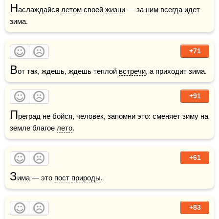
Н
аслаждайся 
летом
 своей 
жизни
 — за ним всегда идет 
зима.
+71
В
от так, ждешь, ждешь теплой 
встречи
, а приходит зима.
+91
П
реград не бойся, человек, запомни это: сменяет зиму на 
земле благое 
лето
. 
+61
З
има — это 
пост
природы
. 
+83