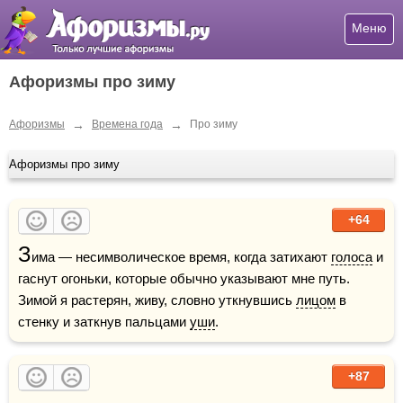
Меню
Афоризмы про зиму
→
→
Афоризмы
Времена года
Про зиму
Афоризмы про зиму
+64
З
има — несимволическое время, когда затихают 
голоса
 и 
гаснут огоньки, которые обычно указывают мне путь. 
Зимой я растерян, живу, словно уткнувшись 
лицом
 в 
стенку и заткнув пальцами 
уши
.
+87