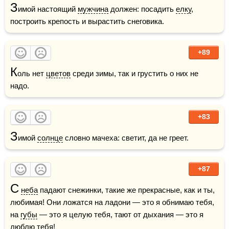
З
имой настоящий 
мужчина
 должен: посадить 
елку
, 
построить крепость и вырастить снеговика.
+89
К
оль нет 
цветов
 среди зимы, так и грустить о них не 
надо.
+83
З
имой 
солнце
 словно мачеха: светит, да не греет.
+87
С
неба
 падают снежинки, такие же прекрасные, как и ты, 
любимая! Они ложатся на ладони — это я обнимаю тебя, 
на 
губы
 — это я целую тебя, тают от дыхания — это я 
люблю
 тебя!