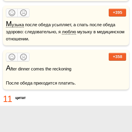
+395
М
узыка
 после обеда усыпляет, а спать после обеда 
здорово: следовательно, я 
люблю
 музыку в медицинском 
отношении.
+358
A
fter dinner comes the reckoning

После обеда приходится платить.
11
цитат