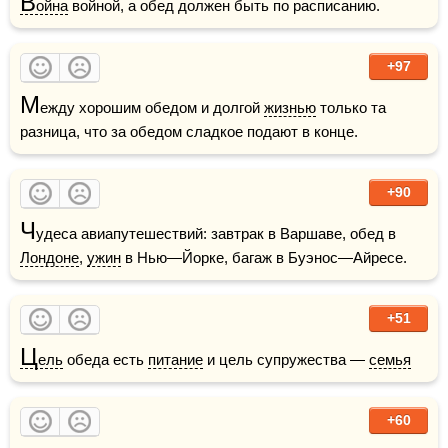
В
ойна
 войной, а обед должен быть по расписанию.
+97
М
ежду хорошим обедом и долгой 
жизнью
 только та 
разница, что за обедом сладкое подают в конце.
+90
Ч
удеса авиапутешествий: завтрак в Варшаве, обед в 
Лондоне
, 
ужин
 в Нью—Йорке, багаж в Буэнос—Айресе.
+51
Ц
ель
 обеда есть 
питание
 и цель супружества — 
семья
+60