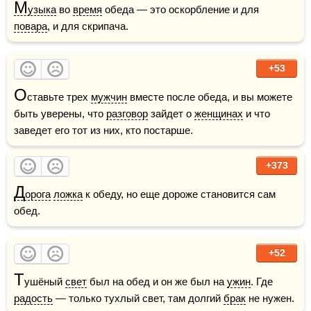
М
узыка
 во 
время
 обеда — это оскорбление и для 
повара
, и для скрипача.  
+53
О
ставьте трех 
мужчин
 вместе после обеда, и вы можете 
быть уверены, что 
разговор
 зайдет о 
женщинах
 и что 
заведет его тот из них, кто постарше. 
+373
Д
орога
ложка
 к обеду, но еще дороже становится сам 
обед.
+52
Т
ушёный 
свет
 был на обед и он же был на 
ужин
. Где 
радость
 — только тухлый свет, там долгий 
брак
 не нужен. 