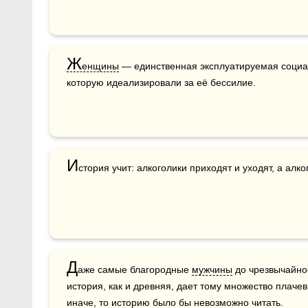
Ж
енщины
 — единственная эксплуатируемая социал
которую идеализировали за её бессилие.
И
стория учит: алкоголики приходят и уходят, а алко
Д
аже самые благородные 
мужчины
 до чрезвычайно
история, как и древняя, дает тому множество плаче
иначе, то историю было бы невозможно читать. 