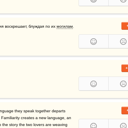
рия воскрешает, блуждая по их 
могилам
.
+
nguage they speak together departs 
 Familiarity creates a new language, an 
 the story the two lovers are weaving 