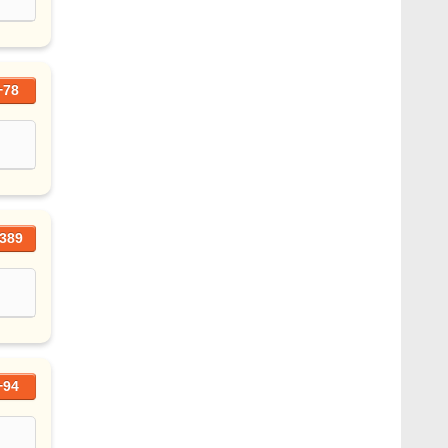
+78
389
+94