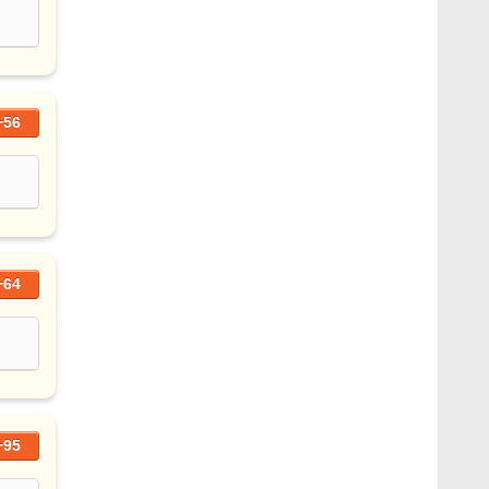
+56
+64
+95