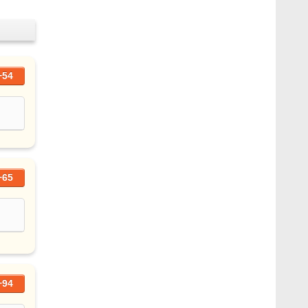
+54
+65
+94