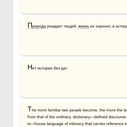
П
рирода
 рождает людей, 
жизнь
 их хоронит, а исто
Н
ет истории без дат.
T
he more familiar two people become, the more the la
from that of the ordinary, dictionary—defined discourse.
in—house language of intimacy that carries reference to