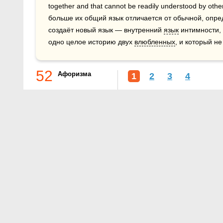
together and that cannot be readily understood by oth
больше их общий язык отличается от обычной, опре
создаёт новый язык — внутренний 
язык
 интимности,
одно целое историю двух 
влюбленных
, и который не
52
Афоризма
1
2
3
4