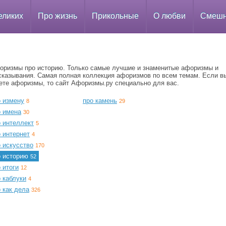
еликих
Про жизнь
Прикольные
О любви
Смеш
оризмы про историю. Только самые лучшие и знаменитые афоризмы и
сказывания. Самая полная коллекция афоризмов по всем темам. Если в
ете афоризмы, то сайт Афоризмы.ру специально для вас.
о измену
про камень
8
29
о имена
30
о интеллект
5
 интернет
4
 искусство
170
о историю
52
 итоги
12
 каблуки
4
 как дела
326