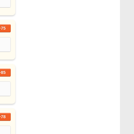
+75
+85
+78