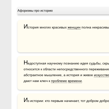
Афоризмы про историю
И
стория многих красивых 
женщин
 полна некрасивы
Н
едоступная научному познанию идея судьбы, скры
относится к области непосредственного переживания 
абстрактное мышление, а история и живое 
искусств
дают нам ключ к 
проблеме
времени
.
И
з истории: кто первым начинает, тот добром добро