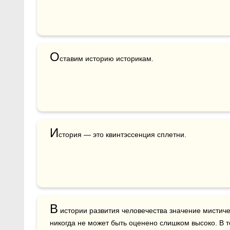
О
ставим историю историкам.
И
стория — это квинтэссенция сплетни.
В
 истории развития человечества значение мистиче
никогда не может быть оценено слишком высоко. В т