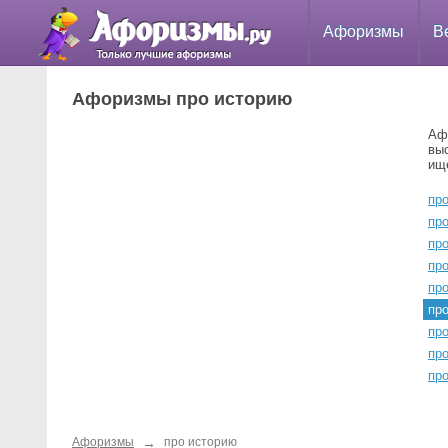
Афоризмы
В
Афоризмы про историю
Аф
вы
ищ
пр
пр
пр
про
про
пр
про
про
про
→
Афоризмы
про историю