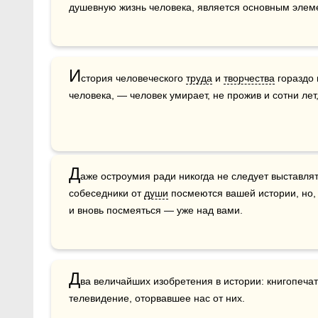
душевную жизнь человека, является основным элем
И
стория человеческого 
труда
 и 
творчества
 гораздо
человека, — человек умирает, не прожив и сотни лет,
Д
аже остроумия ради никогда не следует выставлят
собеседники от 
души
 посмеются вашей истории, но, 
и вновь посмеяться — уже над вами.
Д
ва величайших изобретения в истории: книгопечат
телевидение, оторвавшее нас от них.