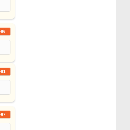
+86
+81
+67