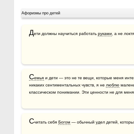
Афоризмы про детей
Д
ети должны научиться работать 
руками
, а не локт
С
емья
 и дети — это не те вещи, которые меня инте
никаких сентиментальных чувств, я не 
люблю
 малень
классическом понимании. Эти ценности не для меня
С
читать себя 
Богом
 — обычный удел детей, которы