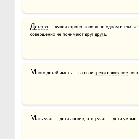
Д
етство
 — чужая страна: говоря на одном и том же 
совершенно не понимают друг 
друг
а.
М
ного детей иметь — за свои 
грехи
наказание
 нест
М
ать
 учит — дети ловкие, 
отец
 учит — дети 
умные
.