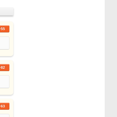
+55
+82
+63