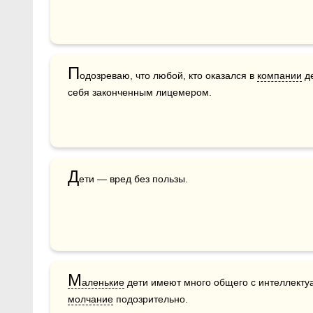
П
одозреваю, что любой, кто оказался в 
компании
 д
себя законченным лицемером.
Д
ети — вред без пользы.
М
аленькие
молчание
 подозрительно. 