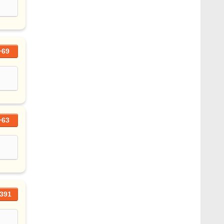
+69
+63
391