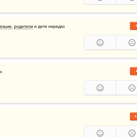
языке
, 
родители
 и дети нередко 
и.
+