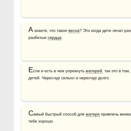
А
 знаете, что такое 
весна
? Это когда дети лечат раз
разбитые 
сердца
.
Е
сли и есть в чем упрекнуть 
матерей
, так это в то
детей. Чересчур сильно и чересчур долго.
С
амый быстрый способ для 
матери
 привлечь внима
тебе хорошо.  