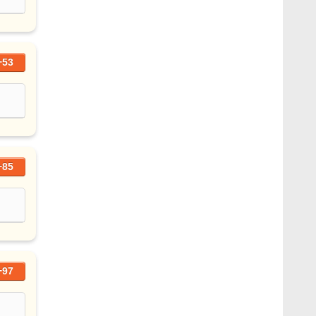
+53
+85
+97