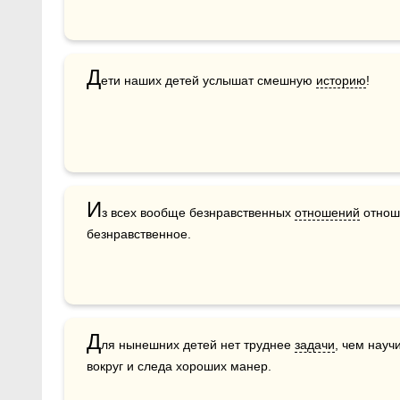
Д
ети наших детей услышат смешную 
историю
!
И
з всех вообще безнравственных 
отношений
 отнош
безнравственное. 
Д
ля нынешних детей нет труднее 
задачи
, чем науч
вокруг и следа хороших манер. 