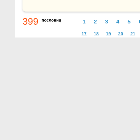
399
пословиц
1
2
3
4
5
17
18
19
20
21