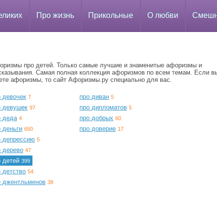
еликих
Про жизнь
Прикольные
О любви
Смеш
оризмы про детей. Только самые лучшие и знаменитые афоризмы и
сказывания. Самая полная коллекция афоризмов по всем темам. Если в
ете афоризмы, то сайт Афоризмы.ру специально для вас.
о девочек
про диван
7
5
о девушек
про дипломатов
97
5
о деда
про добрых
4
60
 деньги
про доверие
650
17
о депрессию
5
о дерево
47
о детей
399
 детство
54
о джентльменов
38