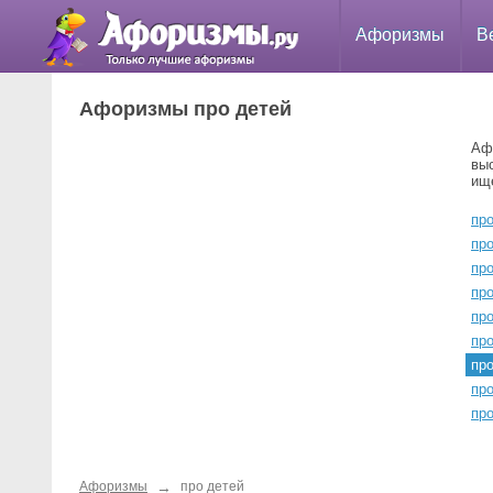
Афоризмы
В
Афоризмы про детей
Аф
вы
ищ
пр
пр
пр
про
пр
пр
пр
про
пр
→
Афоризмы
про детей