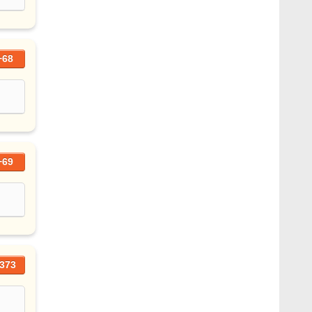
+68
+69
373