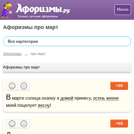
Меню
Афоризмы про март
Все картегории
→
Афоризмы
про март
Афоризмы про март
+90
В
 марте солнца охапку я 
домой
 принесу, 
осень
жизни
моей поцелует 
весну
! 
+66