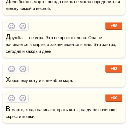
Д
ело
 было в марте, 
погода
 никак не могла определиться 
между 
зимой
 и 
весной
.
+59
Д
ружба
 — не 
игра
. Это не просто 
слово
. Она не 
начинается в марте, а заканчивается в мае. Это завтра, 
сегодня и каждый день.
+93
Х
орошему коту и в декабре март.
+60
В
 марте, когда начинают орать коты, на 
душе
 начинают 
скрести 
кошки
. 