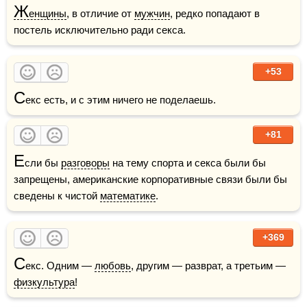
Ж
енщины
, в отличие от 
мужчин
, редко попадают в 
постель исключительно ради секса.
+53
С
екс есть, и с этим ничего не поделаешь.
+81
Е
сли бы 
разговоры
 на тему спорта и секса были бы 
запрещены, американские корпоративные связи были бы 
сведены к чистой 
математике
.
+369
С
екс. Одним — 
любовь
, другим — разврат, а третьим — 
физкультура
!