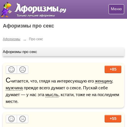
Меню
Афоризмы про секс
→
Афоризмы
Про секс
Афоризмы про секс
+85
С
читается, что, глядя на интересующую его 
женщину
, 
мужчина
 прежде всего думает о сексе. Пускай себе 
думает — у нас эта 
мысль
, кстати, тоже не на последнем 
месте.
+55