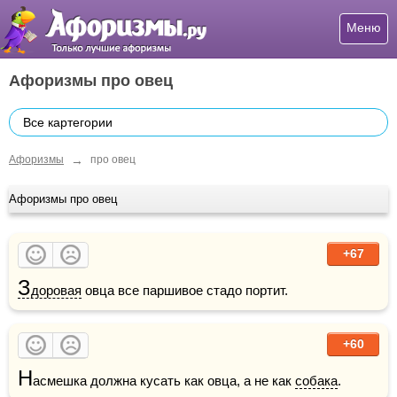
Меню
Афоризмы про овец
Все картегории
→
Афоризмы
про овец
Афоризмы про овец
+67
З
доровая
 овца все паршивое стадо портит.
+60
Н
асмешка должна кусать как овца, а не как 
собака
.