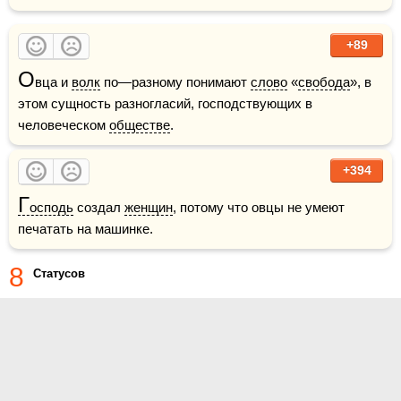
+89
О
вца и 
волк
 по—разному понимают 
слово
 «
свобода
», в 
этом сущность разногласий, господствующих в 
человеческом 
обществе
.
+394
Г
осподь
 создал 
женщин
, потому что овцы не умеют 
печатать на машинке.
8
Статусов