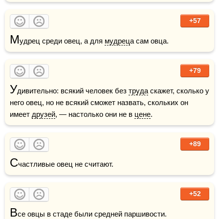
+57
М
удрец среди овец, а для 
мудрец
а сам овца. 
+79
У
дивительно: всякий человек без 
труда
 скажет, сколько у 
него овец, но не всякий сможет назвать, скольких он 
имеет 
друзей
, — настолько они не в 
цене
.
+89
С
частливые овец не считают.
+52
В
се овцы в стаде были средней паршивости.