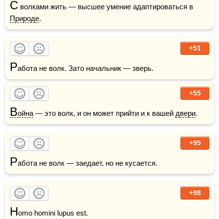
С
 волками жить — высшее умение адаптироваться в 
Природе
.
+51
Р
абота не волк. Зато начальник — зверь.
+55
В
ойна
 — это волк, и он может прийти и к вашей 
двери
.
+95
Р
абота не волк — заедает, но не кусается. 
+98
H
omo homini lupus est.
