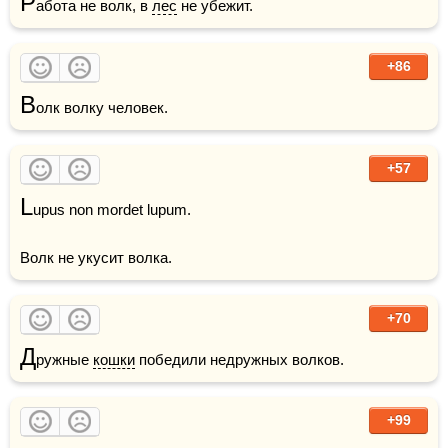
Р
абота не волк, в 
лес
 не убежит.
+86
В
олк волку человек.
+57
L
upus non mordet lupum.

+70
Д
ружные 
кошки
 победили недружных волков.
+99