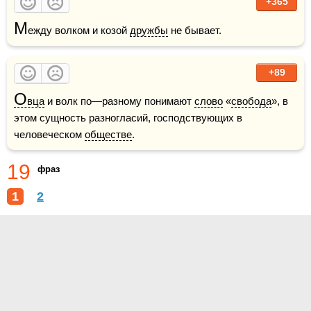
+365
М
ежду волком и козой 
дружбы
 не бывает.
+89
О
вца
 и волк по—разному понимают 
слово
 «
свобода
», в 
этом сущность разногласий, господствующих в 
человеческом 
обществе
.
19
фраз
1
2