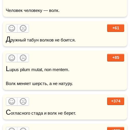
Человек человеку — волк.
+61
Д
ружный табун волков не боится.
+85
L
upus pilum mutat, non mentem.

Волк меняет шерсть, а не натуру.
+374
С
огласного стада и волк не берет.