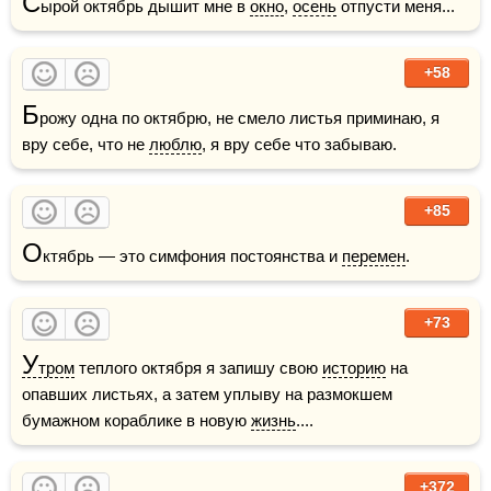
С
ырой октябрь дышит мне в 
окно
, 
осень
 отпусти меня... 
+58
Б
рожу одна по октябрю, не смело листья приминаю, я 
вру себе, что не 
люблю
, я вру себе что забываю.
+85
О
ктябрь — это симфония постоянства и 
перемен
.
+73
У
тром
 теплого октября я запишу свою 
историю
 на 
опавших листьях, а затем уплыву на размокшем 
бумажном кораблике в новую 
жизнь
....
+372