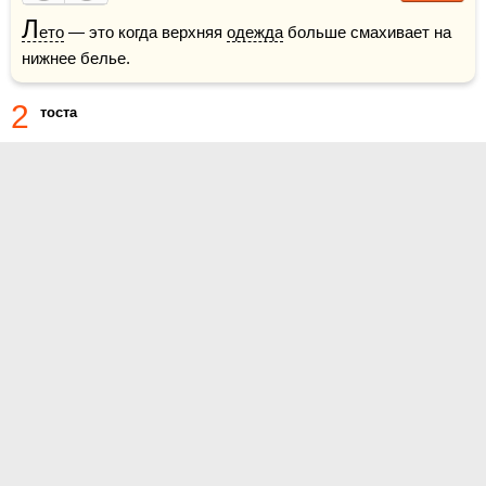
Л
ето
 — это когда верхняя 
одежда
 больше смахивает на 
нижнее белье.
2
тоста