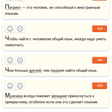
П
атриот
 — это человек, не способный к иностранным 
языкам.
+53
Ч
тобы найти с человеком общий язык, иногда надо уметь 
помолчать.
+91
Ч
ем больше 
друзей
, тем труднее найти общий язык.
+54
М
ужчина
 всегда поможет 
женщине
 прикоснуться к 
прекрасному, особенно если она это сделает языком.