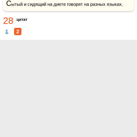
С
ытый и сидящий на диете говорят на разных языках.
28
цитат
1
2
О проекте
Контакты
Условия использования