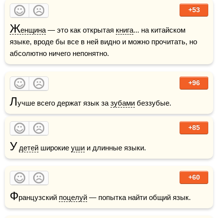
+53
Ж
енщина
 — это как открытая 
книга
... на китайском 
языке, вроде бы все в ней видно и можно прочитать, но 
абсолютно ничего непонятно.
+96
Л
учше всего держат язык за 
зубами
 беззубые.
+85
У
детей
 широкие 
уши
 и длинные языки.
+60
Ф
ранцузский 
поцелуй
 — попытка найти общий язык.