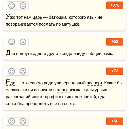
+376
У
жо тот нам 
царь
 — батюшка, которого язык не 
поворачивается послать по матушке.
+53
Д
ве 
подруги
 одного 
друга
 всегда найдут общий язык.
+73
Е
да
 — это своего рода универсальный 
паспорт
. Какие бы 
сложности ни возникли в 
плане
 языка, культурных 
разногласий или географических сложностей, еда 
способна преодолеть все на 
свете
.
+56