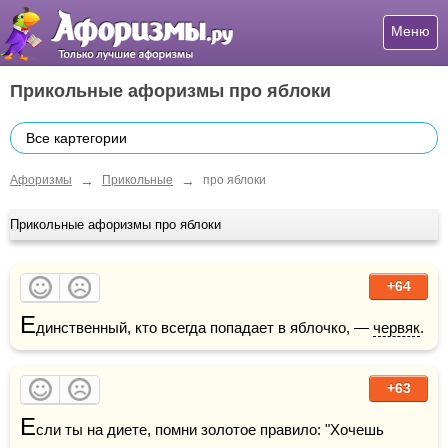
Меню
Прикольные афоризмы про яблоки
Все картегории
→
→
Афоризмы
Прикольные
про яблоки
Прикольные афоризмы про яблоки
+64
Е
динственный, кто всегда попадает в яблочко, — 
червяк
.
+63
Е
сли ты на диете, помни золотое правило: "Хочешь 