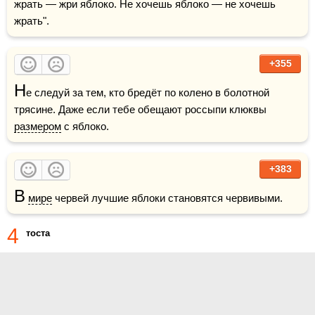
жрать — жри яблоко. Не хочешь яблоко — не хочешь 
жрать".
+355
Н
е следуй за тем, кто бредёт по колено в болотной 
трясине. Даже если тебе обещают россыпи клюквы 
размером
 с яблоко.
+383
В
мире
 червей лучшие яблоки становятся червивыми.
4
тоста