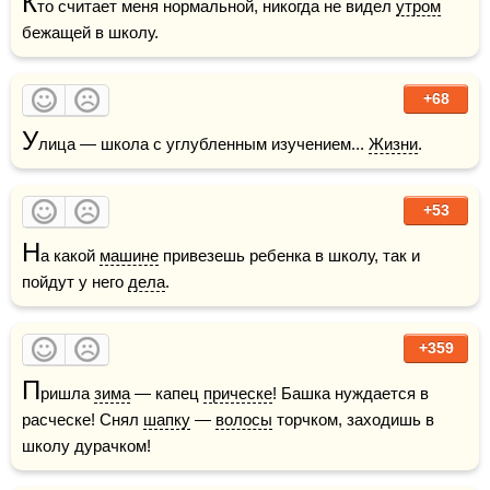
К
то считает меня нормальной, никогда не видел 
утром
бежащей в школу.
+68
У
лица — школа с углубленным изучением... 
Жизни
.
+53
Н
а какой 
машине
 привезешь ребенка в школу, так и 
пойдут у него 
дела
.
+359
П
ришла 
зима
 — капец 
прическе
! Башка нуждается в 
расческе! Снял 
шапку
 — 
волосы
 торчком, заходишь в 
школу дурачком!  