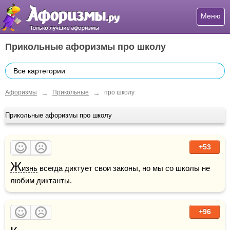
Меню
Прикольные афоризмы про школу
Все картегории
→
→
Афоризмы
Прикольные
про школу
Прикольные афоризмы про школу
+53
Ж
изнь
 всегда диктует свои законы, но мы со школы не 
любим диктанты.
+96