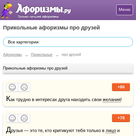
Меню
Прикольные афоризмы про друзей
Все картегории
→
→
Афоризмы
Прикольные
про друзей
Прикольные афоризмы про друзей
+86
К
ак трудно в интересах друга находить свои 
желания
!
+78
Д
рузья — это те, кто критикуют тебя только в 
лицо
 и 