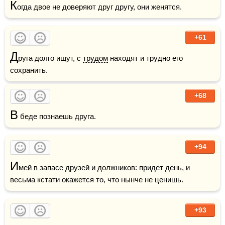
К
огда двое не доверяют друг другу, они женятся.
+61
Д
руга долго ищут, с 
трудом
 находят и трудно его 
сохранить.
+68
В
 беде познаешь друга.
+94
И
мей в запасе друзей и должников: придет день, и 
весьма кстати окажется то, что нынче не ценишь.
+93