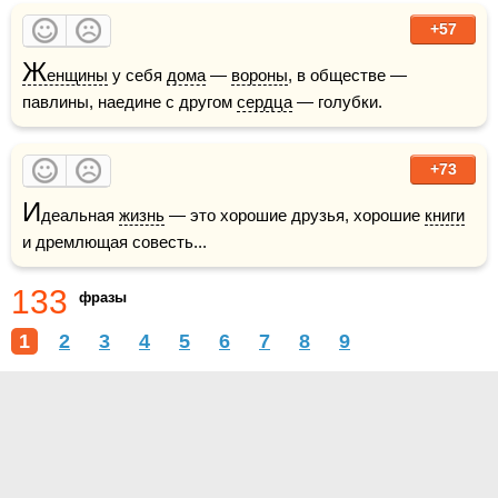
+57
Ж
енщины
 у себя 
дома
 — 
вороны
, в обществе — 
павлины, наедине с другом 
сердца
 — голубки.
+73
И
деальная 
жизнь
 — это хорошие друзья, хорошие 
книги
и дремлющая совесть...
133
фразы
1
2
3
4
5
6
7
8
9