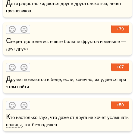
Д
ети
 радостно кидаются друг в друга слякотью, лепят 
грязневиков...  
+79
С
екрет
 долголетия: ешьте больше 
фруктов
 и меньше — 
друг друга.
+67
Д
рузья познаются в беде, если, конечно, их удается при 
этом найти.
+50
К
то настолько глух, что даже от друга не хочет услышать 
правды
, тот безнадежен.