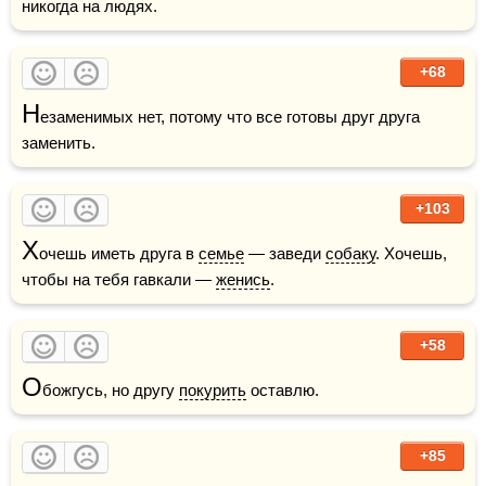
никогда на людях.
+68
Н
езаменимых нет, потому что все готовы друг друга 
заменить.
+103
Х
очешь иметь друга в 
семье
 — заведи 
собаку
. Хочешь, 
чтобы на тебя гавкали — 
женись
.
+58
О
божгусь, но другу 
покурить
 оставлю.
+85