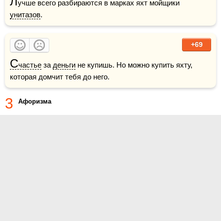
Л
учше всего разбираются в марках яхт мойщики 
унитазов
.
+69
С
частье
 за 
деньги
 не купишь. Но можно купить яхту, 
которая домчит тебя до него.
3
Афоризма