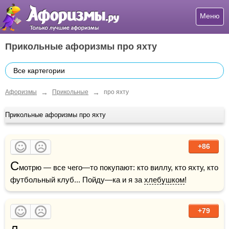
Меню
Прикольные афоризмы про яхту
Все картегории
→
→
Афоризмы
Прикольные
про яхту
Прикольные афоризмы про яхту
+86
С
мотрю — все чего—то покупают: кто виллу, кто яхту, кто 
футбольный клуб... Пойду—ка и я за 
хлебушком
!       
+79