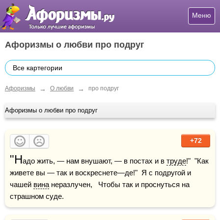
Меню
Афоризмы о любви про подруг
Все картегории
→
→
Афоризмы
О любви
про подруг
Афоризмы о любви про подруг
+72
"Н
адо жить, — нам внушают, — в постах и в 
труде
!"  "Как 
живете вы — так и воскреснете—де!"  Я с подругой и 
чашей 
вина
 неразлучен,   Чтобы так и проснуться на 
страшном суде.