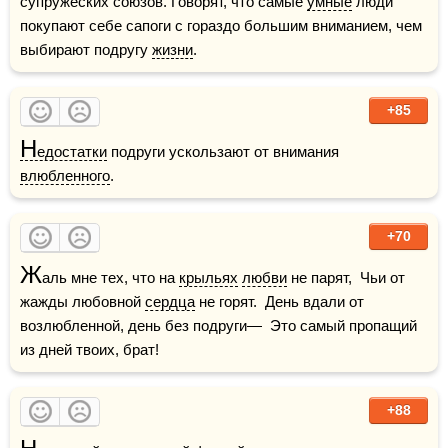
супружеских союзов. Говорят, что самые 
умные
 люди 
покупают себе сапоги с гораздо большим вниманием, чем 
выбирают подругу 
жизни
.
+85
Н
едостатки
 подруги ускользают от внимания 
влюбленного
.
+70
Ж
аль мне тех, что на 
крыльях
любви
 не парят,  Чьи от 
жажды любовной 
сердца
 не горят.  День вдали от 
возлюбленной, день без подруги—  Это самый пропащий 
из дней твоих, брат!
+88