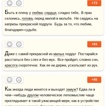
+73
Б
ыть в плену у 
любви
, 
сердце
, сладко тебе,  В прах 
склонись, 
голова
, перед милой в мольбе.  Не сердись на 
капризы прекрасной подруги.  Будь за то, что любим, 
благодарен судьбе.
+83
Д
аже с самой прекрасной из 
милых
 подруг  Постарайся 
расстаться без слез и без мук.  Все пройдет, словно сон, 
красота
 скоротечна:  Как ее ни держи, ускользает из рук.
+95
К
ак иногда люди женятся и выходят 
замуж
? Едва ли в 
чем—нибудь 
другом
 человеческое легкомыслие чаще 
проглядывает в такой ужасающей мере, как в устройстве 