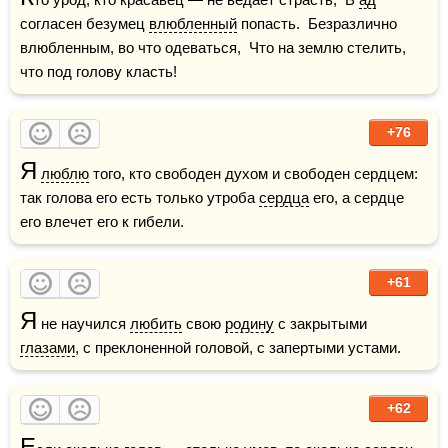
согласен безумец 
влюбленный
 попасть.  Безразлично 
влюбленным, во что одеваться,  Что на землю стелить, 
что под голову класть!
+76
Я
люблю
 того, кто свободен духом и свободен сердцем: 
так голова его есть только утроба 
сердца
 его, а сердце 
его влечет его к гибели.
+61
Я
 не научился 
любить
 свою 
родину
 с закрытыми 
глазами
, с преклоненной головой, с запертыми устами.
+62
Е