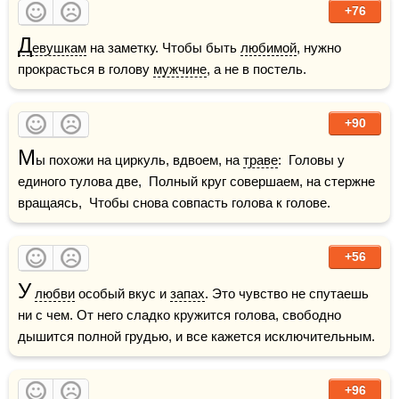
+76
Д
евушкам
 на заметку. Чтобы быть 
любимой
, нужно 
прокрасться в голову 
мужчине
, а не в постель.
+90
М
ы похожи на циркуль, вдвоем, на 
траве
:  Головы у 
единого тулова две,  Полный круг совершаем, на стержне 
вращаясь,  Чтобы снова совпасть голова к голове.
+56
У
любви
 особый вкус и 
запах
. Это чувство не спутаешь 
ни с чем. От него сладко кружится голова, свободно 
дышится полной грудью, и все кажется исключительным. 
+96