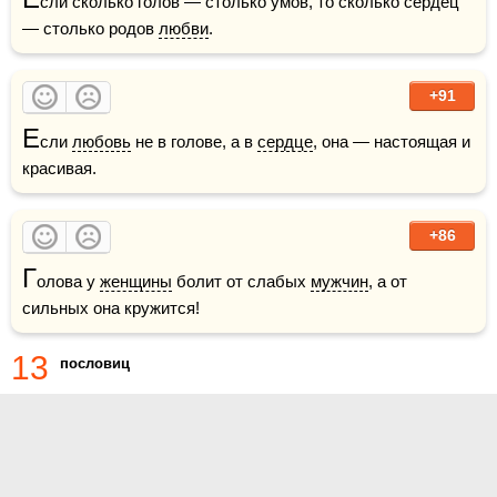
сли сколько голов — столько умов, то сколько сердец 
— столько родов 
любви
.
+91
Е
сли 
любовь
 не в голове, а в 
сердце
, она — настоящая и 
красивая.
+86
Г
олова у 
женщины
 болит от слабых 
мужчин
, а от 
сильных она кружится!
13
пословиц