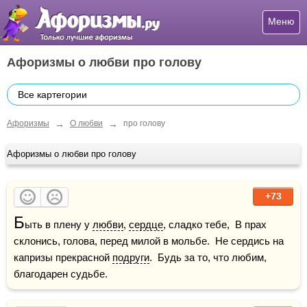
Меню
Афоризмы о любви про голову
Все картегории
→
→
Афоризмы
О любви
про голову
Афоризмы о любви про голову
+73
Б
ыть в плену у 
любви
, 
сердце
, сладко тебе,  В прах 
склонись, голова, перед милой в мольбе.  Не сердись на 
капризы прекрасной 
подруги
.  Будь за то, что любим, 
благодарен судьбе.