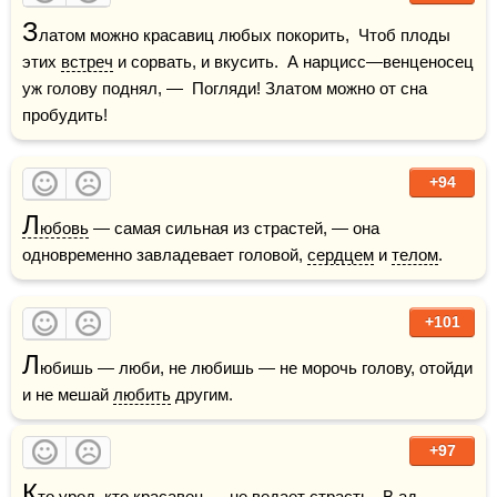
З
латом можно красавиц любых покорить,  Чтоб плоды 
этих 
встреч
 и сорвать, и вкусить.  А нарцисс—венценосец 
уж голову поднял, —  Погляди! Златом можно от сна 
пробудить!
+94
Л
юбовь
 — самая сильная из страстей, — она 
одновременно завладевает головой, 
сердцем
 и 
телом
.
+101
Л
юбишь — люби, не любишь — не морочь голову, отойди 
и не мешай 
любить
 другим.
+97
К
то урод, кто красавец — не ведает страсть,  В 
ад