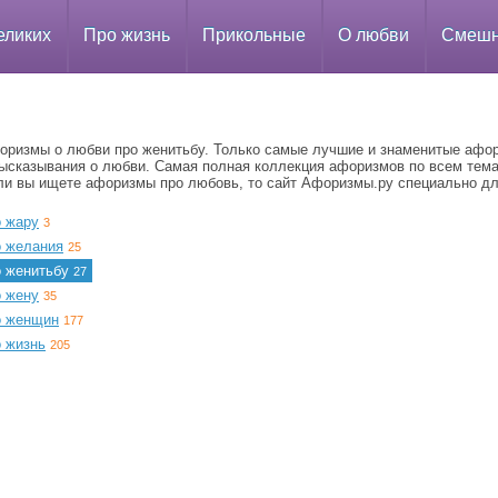
еликих
Про жизнь
Прикольные
О любви
Смеш
оризмы о любви про женитьбу. Только самые лучшие и знаменитые афо
высказывания о любви. Самая полная коллекция афоризмов по всем тем
ли вы ищете афоризмы про любовь, то сайт Афоризмы.ру специально дл
о жару
3
о желания
25
о женитьбу
27
о жену
35
о женщин
177
о жизнь
205