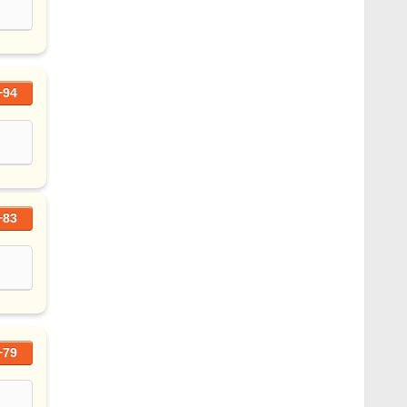
+94
+83
+79