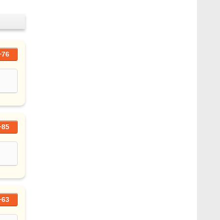
+76
+85
+63