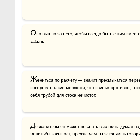
О
на вышла за него, чтобы всегда быть с ним вместе
забыть.
Ж
ениться по расчету — значит пресмыкаться пере
совершать такие мерзости, что 
свинье
 противно, тьф
себя 
трубой
 для стока нечистот.
Д
о женитьбы он может не спать всю 
ночь
, думая на
женитьбы засыпает, прежде чем ты закончишь говори