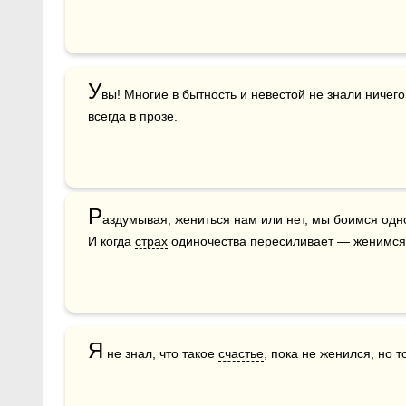
У
вы! Многие в бытность и 
невестой
 не знали ничего
всегда в прозе.
Р
аздумывая, жениться нам или нет, мы боимся од
И когда 
страх
 одиночества пересиливает — женимся
Я
 не знал, что такое 
счастье
, пока не женился, но т