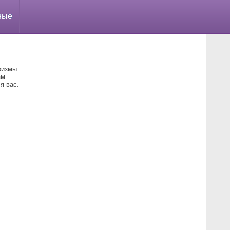
ные
ризмы
ам.
я вас.