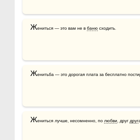
Ж
ениться — это вам не в 
баню
 сходить. 
Ж
енитьба — это дорогая плата за бесплатно пост
Ж
ениться лучше, несомненно, по 
любви
, друг 
друг