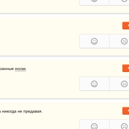
иранные 
носки
.
а никогда не предавая.