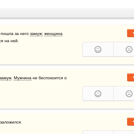
 пошла за него 
замуж
; 
женщина
я на ней.
замуж
. 
Мужчина
 не беспокоится о 
 заложился.