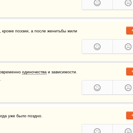
, кроме поэзии, а после женитьбы жили 
новременно 
одиночества
 и зависимости. 
.
огда уже было поздно.