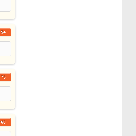
+54
+75
+60