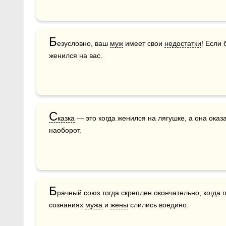
Б
езусловно, ваш 
муж
 имеет свои 
недостатки
! Если 
женился на вас.
С
казка
 — это когда женился на лягушке, а она оказ
наоборот.
Б
рачный союз тогда скреплен окончательно, когда 
сознаниях 
мужа
 и 
жены
 слились воедино.