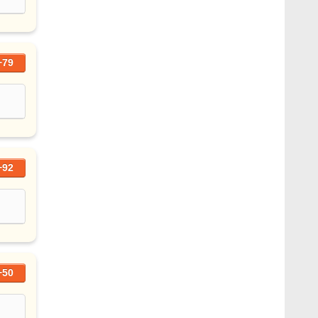
+79
+92
+50