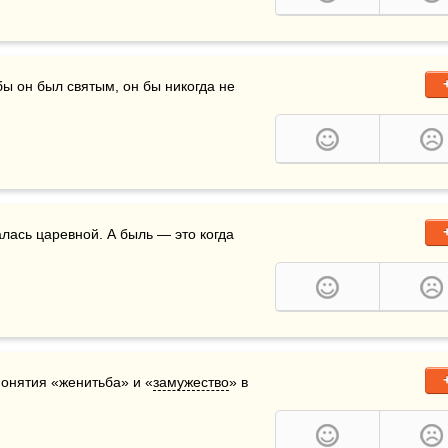
бы он был святым, он бы никогда не 
алась царевной. А быль — это когда 
понятия «женитьба» и «
замужество
» в 