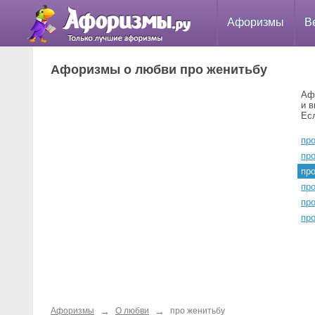
Афоризмы
В
Афоризмы о любви про женитьбу
Аф
и 
Ес
пр
пр
пр
пр
пр
пр
→
→
Афоризмы
О любви
про женитьбу