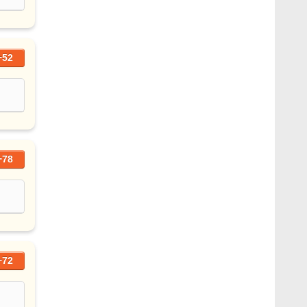
+52
+78
+72