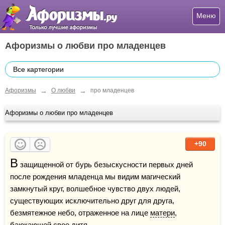
Меню
Афоризмы о любви про младенцев
Все картегории
→
→
Афоризмы
О любви
про младенцев
Афоризмы о любви про младенцев
+90
В
 защищенной от бурь безыскусности первых дней 
после рождения младенца мы видим магический 
замкнутый круг, волшебное чувство двух людей, 
существующих исключительно друг для друга, 
безмятежное небо, отраженное на лице 
матери
, 
баюкающей свое дитя.