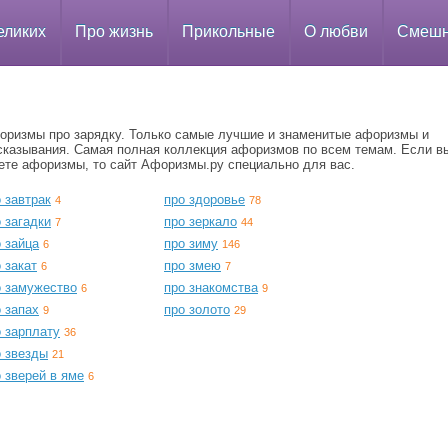
еликих
Про жизнь
Прикольные
О любви
Смеш
оризмы про зарядку. Только самые лучшие и знаменитые афоризмы и
сказывания. Самая полная коллекция афоризмов по всем темам. Если в
ете афоризмы, то сайт Афоризмы.ру специально для вас.
 завтрак
про здоровье
4
78
 загадки
про зеркало
7
44
 зайца
про зиму
6
146
 закат
про змею
6
7
о замужество
про знакомства
6
9
 запах
про золото
9
29
 зарплату
36
о звезды
21
 зверей в яме
6