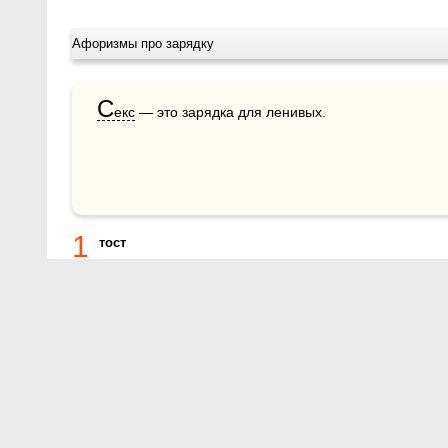
Афоризмы про зарядку
С
екс
 — это зарядка для ленивых.
1
тост