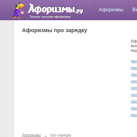
Афоризмы
В
Афоризмы про зарядку
Аф
вы
ищ
про
про
про
про
пр
про
про
пр
про
→
Афоризмы
про зарядку