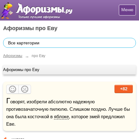
Меню
Афоризмы про Еву
Все картегории
→
Афоризмы
про Еву
Афоризмы про Еву
+82
Г
оворят, изобрели абсолютно надежную 
противозачаточную пилюлю. Слишком поздно. Лучше бы 
она была косточкой в 
яблоке
, которое змей предложил 
Еве.