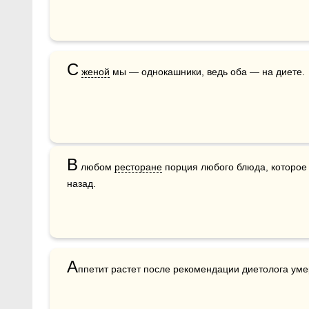
С
женой
 мы — однокашники, ведь оба — на диете.
В
 любом 
ресторане
 порция любого блюда, которое 
назад.
А
ппетит растет после рекомендации диетолога умер