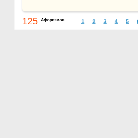
125
Афоризмов
1
2
3
4
5
О проекте