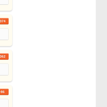
374
362
+86