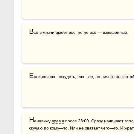
В
сё в 
жизни
 имеет 
вес
, но не всё — взвешенный.
Е
сли хочешь похудеть, ешь все, но ничего не глотай
Н
енавижу 
время
 после 23:00. Сразу начинают всп
скучаю по кому—то. Или не хватает чего—то. И жрать