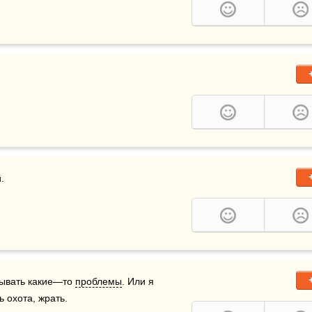
.
лывать какие—то 
проблемы
. Или я 
 охота, жрать.