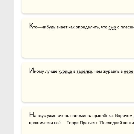
К
то—нибудь знает как определить, что 
сыр
 с плесе
И
ному лучше 
курица
 в 
тарелке
, чем журавль в 
небе
Н
а вкус 
ужин
 очень напоминал цыплёнка. Впрочем, 
практически всё.    Терри Пратчетт "Последний конт