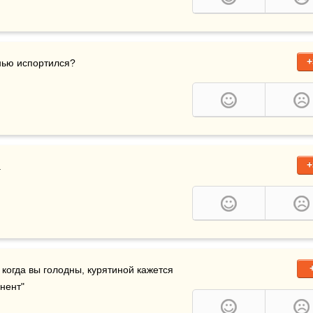
+
нью испортился?
+
.
когда вы голодны, курятиной кажется 
инент"