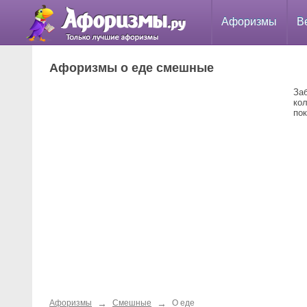
Афоризмы
В
Афоризмы о еде смешные
За
ко
по
→
→
Афоризмы
Смешные
О еде