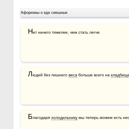
Афоризмы о еде смешные
Н
ет ничего тяжелее, чем стать легче.
Л
юдей без лишнего 
веса
 больше всего на 
кладбищ
Б
лагодаря 
холодильнику
 мы теперь можем есть не