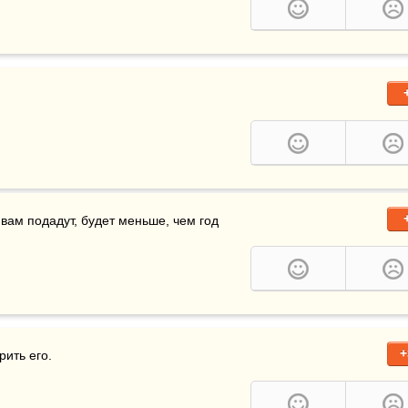
вам подадут, будет меньше, чем год 
+
ить его. 