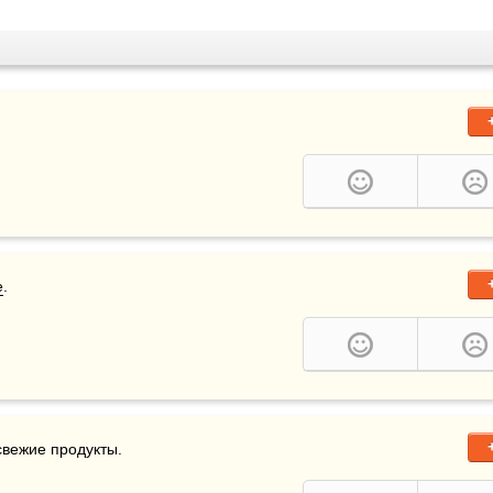
е
.
свежие продукты.