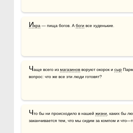
И
кра
 — пища богов. А 
боги
 все худенькие.
Ч
аще всего из 
магазинов
 воруют окорок и 
сыр
 Парм
вопрос: что же все эти люди готовят?
Ч
то бы ни происходило в нашей 
жизни
, каких бы лю
заканчивается тем, что мы сидим за компом и что—т