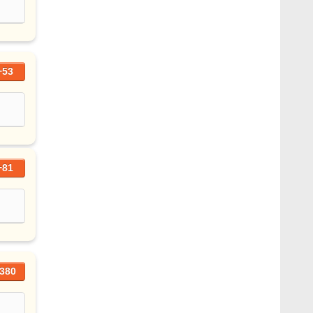
+53
+81
380