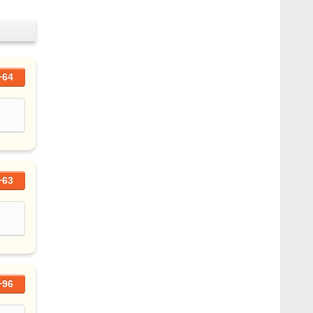
+64
+63
+96