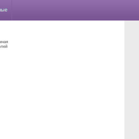
ные
мная
елей