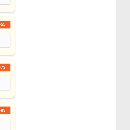
+55
+73
+89