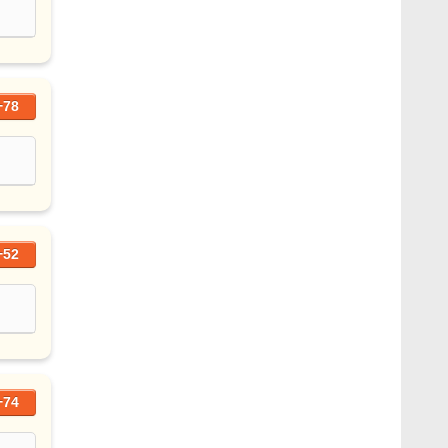
+78
+52
+74