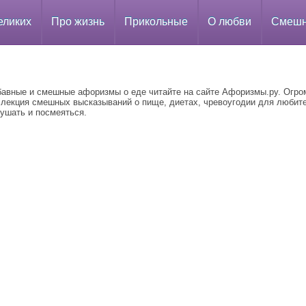
еликих
Про жизнь
Прикольные
О любви
Смеш
бавные и смешные афоризмы о еде читайте на сайте Афоризмы.ру. Огро
ллекция смешных высказываний о пище, диетах, чревоугодии для любит
кушать и посмеяться.