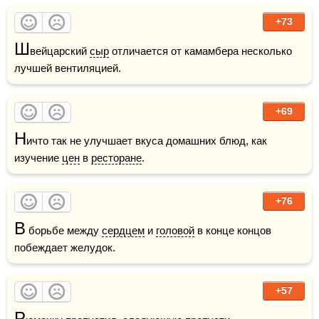
+73
Ш
вейцарский 
сыр
 отличается от камамбера несколько 
лучшей вентиляцией.
+69
Н
ичто так не улучшает вкуса домашних блюд, как 
изучение 
цен
 в 
ресторане
.
+76
В
 борьбе между 
сердцем
 и 
головой
 в конце концов 
побеждает желудок.
+57
Р