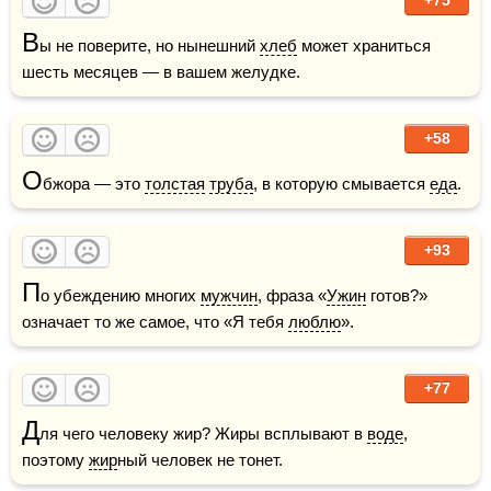
В
ы не поверите, но нынешний 
хлеб
 может храниться 
шесть месяцев — в вашем желудке.
+58
О
бжора — это 
толстая
труба
, в которую смывается 
еда
.
+93
П
о убеждению многих 
мужчин
, фраза «
Ужин
 готов?» 
означает то же самое, что «Я тебя 
люблю
».
+77
Д
ля чего человеку жир? Жиры всплывают в 
воде
, 
поэтому 
жир
ный человек не тонет.