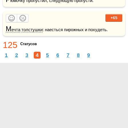
юмочку пропустил, следующую пропусти.
+65
М
ечта
толстушки
: наесться пирожных и похудеть.
125
Статусов
1
2
3
4
5
6
7
8
9