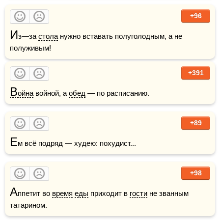
+96
И
з—за 
стола
 нужно вставать полуголодным, а не 
полуживым!
+391
В
ойна
 войной, а 
обед
 — по расписанию.
+89
Е
м всё подряд — худею: похудист...
+98
А
ппетит во 
время
еды
 приходит в 
гости
 не званным 
татарином.