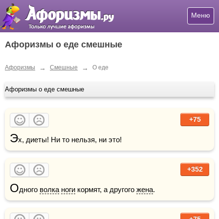
Меню
Афоризмы о еде смешные
→
→
Афоризмы
Смешные
О еде
Афоризмы о еде смешные
+75
Э
х, диеты! Ни то нельзя, ни это!
+352
О
дного 
волка
ноги
 кормят, а другого 
жена
.
+75