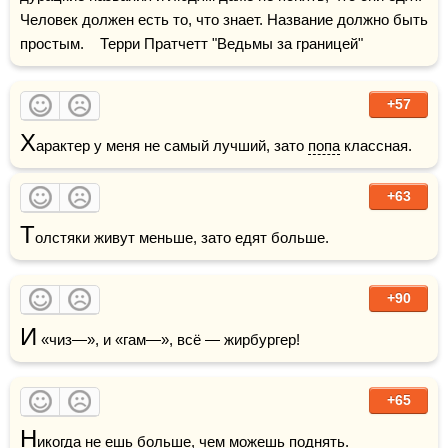
Человек должен есть то, что знает. Название должно быть 
простым.    Терри Пратчетт "Ведьмы за границей"
+57
Х
арактер у меня не самый лучший, зато 
попа
 классная.
+63
Т
олстяки живут меньше, зато едят больше.
+90
И
 «чиз—», и «гам—», всё — жирбургер!
+65
Н
икогда не ешь больше, чем можешь поднять.