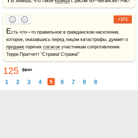
ы знаешь, что такое 
курица
 с рисом по—вегански? Рис!
+371
Е
сть что—то правильное в гражданском населении, 
которое, оказавшись перед лицом катастрофы, думает о 
продаже
 горячих 
сосисок
 участникам сопротивления.    
Терри Пратчетт "Стража! Стража!"
125
фраз
1
2
3
4
5
6
7
8
9