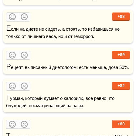
+93
Е
сли на диете не сидеть, а стоять, то избавишься не 
только от лишнего 
веса
, но и от 
геморроя
.
+69
Р
ецепт
, выписанный диетологом: есть меньше, доза 50%.
+82
Г
урман, который думает о калориях, все равно что 
блудодей, посматривающий на 
часы
.
+80
Т