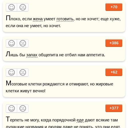
+70
П
лохо, если 
жена
 умеет 
готовить
, но не хочет; еще хуже, 
если она не умеет, но хочет.
+386
Л
ишь бы 
запах
 общепита не отбил нам аппетита.
+62
М
озговые клетки рождаются и отмирают, но жировые 
клетки живут вечно!
+377
Т
ерпеть не могу, когда порядочной 
еде
 дают всякие там 
дурацкие названия и людям даже не понять, что они едят. 