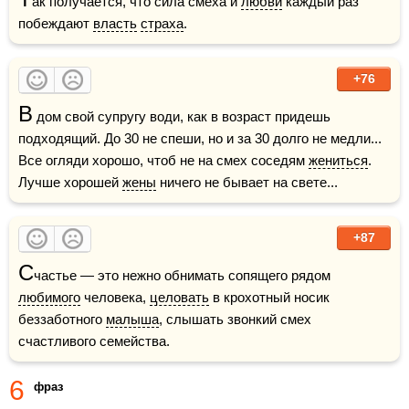
ак получается, что сила смеха и 
любви
 каждый раз 
побеждают 
власть
страха
.
+76
В
 дом свой супругу води, как в возраст придешь 
подходящий. До 30 не спеши, но и за 30 долго не медли... 
Все огляди хорошо, чтоб не на смех соседям 
жениться
. 
Лучше хорошей 
жены
 ничего не бывает на свете...
+87
С
частье — это нежно обнимать сопящего рядом 
любимого
 человека, 
целовать
 в крохотный носик 
беззаботного 
малыша
, слышать звонкий смех 
счастливого семейства. 
6
фраз