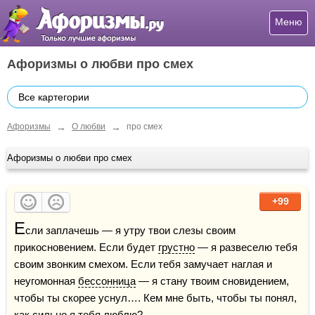
Меню
Афоризмы о любви про смех
Все картегории
→
→
Афоризмы
О любви
про смех
Афоризмы о любви про смех
+99
Е
сли заплачешь — я утру твои слезы своим 
прикосновением. Если будет 
грустно
 — я развеселю тебя 
своим звонким смехом. Если тебя замучает наглая и 
неугомонная 
бессонница
 — я стану твоим сновидением, 
чтобы ты скорее уснул…. Кем мне быть, чтобы ты понял, 
как сильно я тебя 
люблю
?