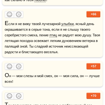
+66
Е
сли я не вижу твоей лучезарной 
улыбки
, ясный день 
окрашивается в серые тона, если я не слышу твоего 
серебристого смеха, пение 
птиц
 не радует мою душу. Твоя 
летящая походка освежает легким дуновением ветерка в 
палящий зной. Ты сладкий источник неиссякающей 
радости и блистающего веселья.
+57
О
н — мои слезы и мой смех, он — моя сила, он — лучше 
всех!
+70
Т