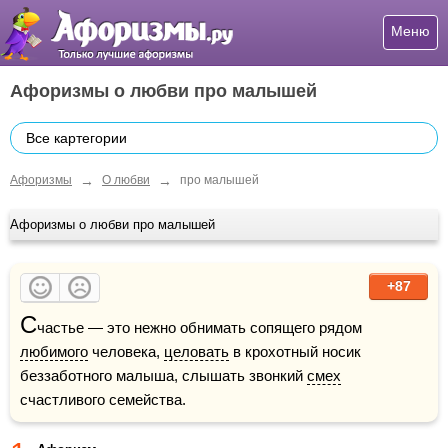
Меню
Афоризмы о любви про малышей
Все картегории
→
→
Афоризмы
О любви
про малышей
Афоризмы о любви про малышей
+87
С
частье — это нежно обнимать сопящего рядом 
любимого
 человека, 
целовать
 в крохотный носик 
беззаботного малыша, слышать звонкий 
смех
счастливого семейства. 