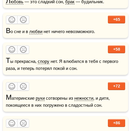
Л
юбовь
 — это сладкий сон, 
брак
 — будильник.
+65
В
о сне и в 
любви
 нет ничего невозможного.
+58
Т
ы прекрасна, 
спору
 нет. Я влюбился в тебя с первого 
раза, и теперь потерял покой и сон. 
+72
М
атеринские 
руки
 сотворены из 
нежности
, и дитя, 
покоящееся в них погружено в сладостный сон.
+86