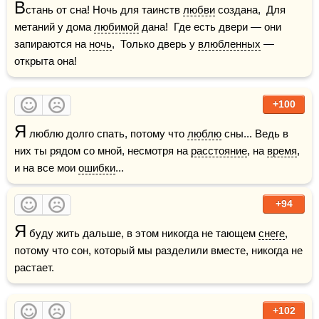
В
стань от сна! Ночь для таинств 
любви
 создана,  Для 
метаний у дома 
любимой
 дана!  Где есть двери — они 
запираются на 
ночь
,  Только дверь у 
влюбленных
 — 
открыта она!
+100
Я
 люблю долго спать, потому что 
люблю
 сны... Ведь в 
них ты рядом со мной, несмотря на 
расстояние
, на 
время
, 
и на все мои 
ошибки
...
+94
Я
 буду жить дальше, в этом никогда не тающем 
снеге
, 
потому что сон, который мы разделили вместе, никогда не 
растает.    
+102