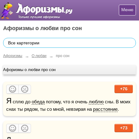
Меню
Афоризмы о любви про сон
Все картегории
→
→
Афоризмы
О любви
про сон
Афоризмы о любви про сон
+76
Я
 сплю до 
обеда
 потому, что я очень 
люблю
 сны. В моих 
снах ты рядом, ты со мной, невзирая на 
расстояние
.
+73