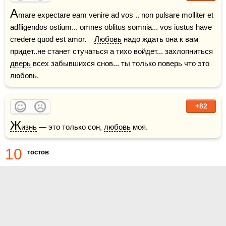
A
mare expectare eam venire ad vos .. non pulsare molliter et 
adfligendos ostium... omnes oblitus somnia... vos iustus have 
credere quod est amor.    
Любовь
 надо ждать она к вам 
придет..не станет стучаться а тихо войдет... захлопниться 
дверь
 всех забывшихся снов... ты только поверь что это 
любовь.
+82
Ж
изнь
 — это только сон, 
любовь
 моя.    
10
тостов