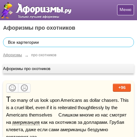
Меню
Афоризмы про охотников
Все картегории
→
Афоризмы
про охотников
Афоризмы про охотников
+96
T
oo many of us look upon Americans as dollar chasers. This 
is a cruel libel, even if it is reiterated thoughtlessly by the 
Americans themselves     Слишком многие из нас смотрят 
на 
американцев
 как на охотников за долларами. Грубая 
клевета, даже если сами американцы бездумно 
повторяют это.