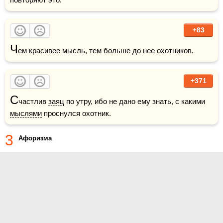
+83
Ч
ем красивее 
мысль
, тем больше до нее охотников.
+371
С
частлив 
заяц
 по утру, ибо не дано ему знать, с какими 
мыслями
 проснулся охотник.
3
Афоризма