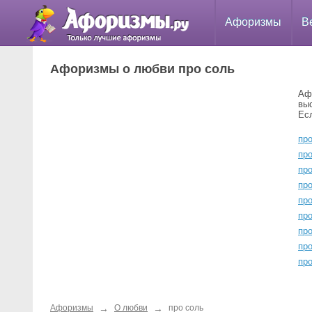
Афоризмы
В
Афоризмы о любви про соль
Аф
вы
Ес
пр
пр
пр
про
про
пр
про
про
пр
→
→
Афоризмы
О любви
про соль