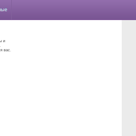
ные
ы и
.
я вас.