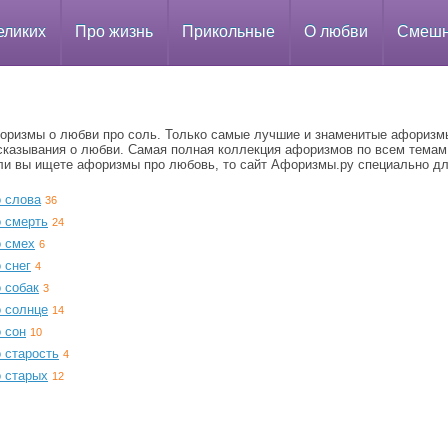
еликих
Про жизнь
Прикольные
О любви
Смеш
оризмы о любви про соль. Только самые лучшие и знаменитые афоризм
сказывания о любви. Самая полная коллекция афоризмов по всем темам
ли вы ищете афоризмы про любовь, то сайт Афоризмы.ру специально дл
о слова
36
о смерть
24
о смех
6
 снег
4
 собак
3
о солнце
14
 сон
10
 старость
4
о старых
12