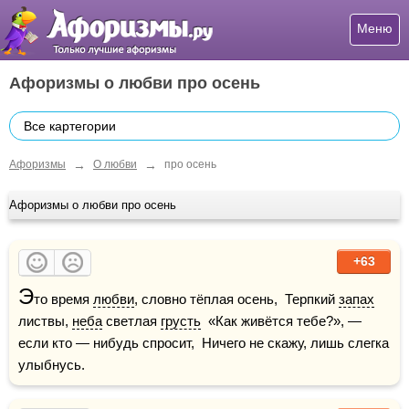
Меню
Афоризмы о любви про осень
Все картегории
→
→
Афоризмы
О любви
про осень
Афоризмы о любви про осень
+63
Э
то время 
любви
, словно тёплая осень,  Терпкий 
запах
листвы, 
неба
 светлая 
грусть
  «Как живётся тебе?», — 
если кто — нибудь спросит,  Ничего не скажу, лишь слегка 
улыбнусь.