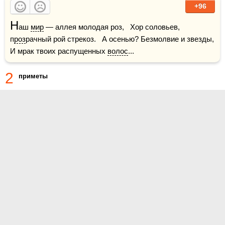
+96
Н
аш 
мир
 — аллея молодая роз,   Хор соловьев, 
п
роз
рачный рой стрекоз.   А осенью? Безмолвие и звезды,   
И мрак твоих распущенных 
волос
...
2
приметы