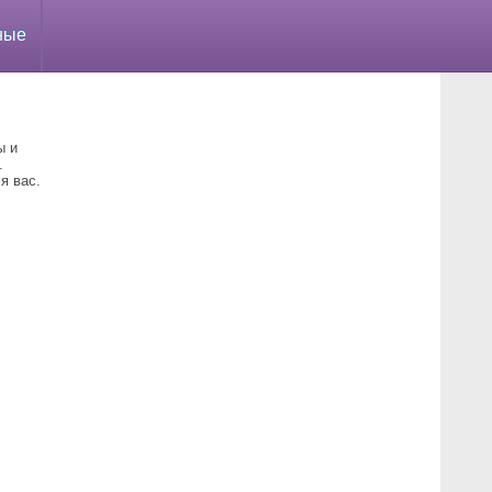
ные
ы и
.
я вас.