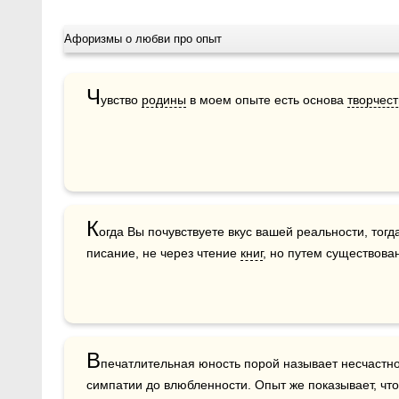
Афоризмы о любви про опыт
Ч
увство 
родины
 в моем опыте есть основа 
творчест
К
огда Вы почувствуете вкус вашей реальности, тогд
писание, не через чтение 
книг
, но путем существова
В
печатлительная юность порой называет несчастно
симпатии до влюбленности. Опыт же показывает, что