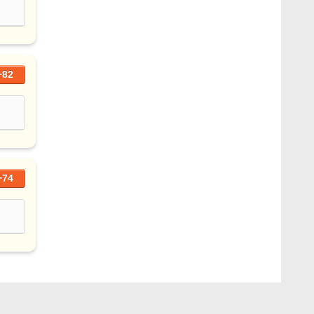
+82
+74