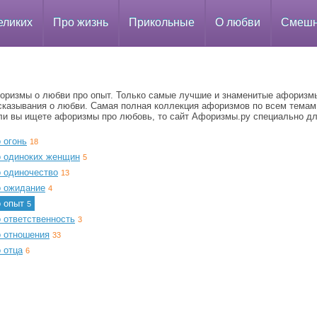
еликих
Про жизнь
Прикольные
О любви
Смеш
оризмы о любви про опыт. Только самые лучшие и знаменитые афоризм
сказывания о любви. Самая полная коллекция афоризмов по всем темам
ли вы ищете афоризмы про любовь, то сайт Афоризмы.ру специально дл
 огонь
18
о одиноких женщин
5
о одиночество
13
о ожидание
4
о опыт
5
 ответственность
3
о отношения
33
 отца
6