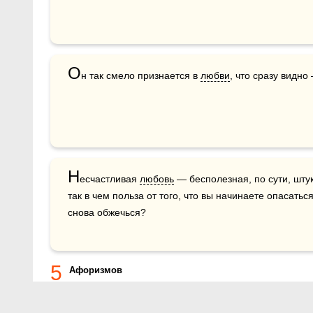
О
н так смело признается в 
любви
, что сразу видно 
Н
есчастливая 
любовь
 — бесполезная, по сути, штук
так в чем польза от того, что вы начинаете опасатьс
снова обжечься? 
5
Афоризмов