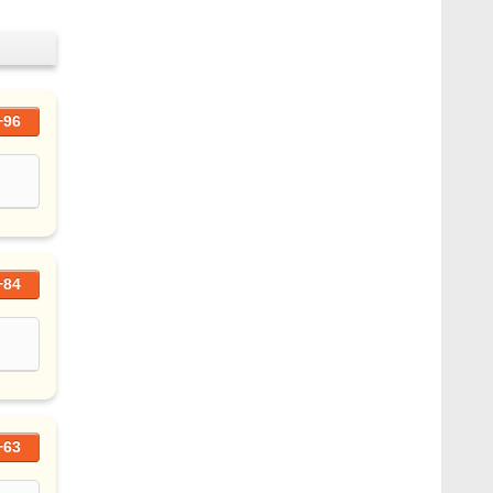
+96
+84
+63