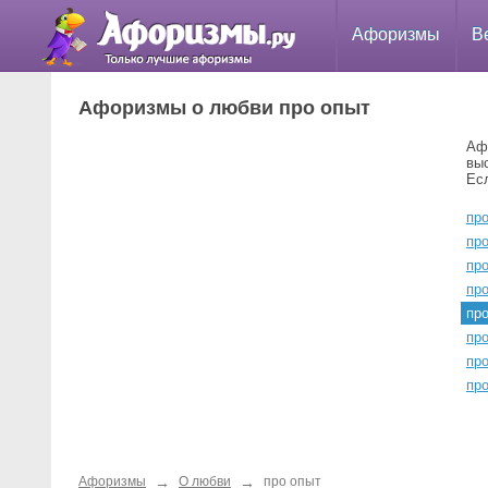
Афоризмы
В
Афоризмы о любви про опыт
Аф
вы
Ес
про
пр
пр
пр
пр
про
пр
про
→
→
Афоризмы
О любви
про опыт