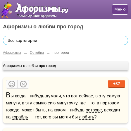
Меню
Афоризмы о любви про город
Все картегории
→
→
Афоризмы
О любви
про город
Афоризмы о любви про город
+87
В
ы когда—нибудь думали, что вот сейчас, в эту самую 
минуту, в эту самую сию минуточку, где—то, в портовом 
городе, может быть, на каком—нибудь 
острове
, всходит 
на 
корабль
 — тот, кого вы могли бы 
любить
? 