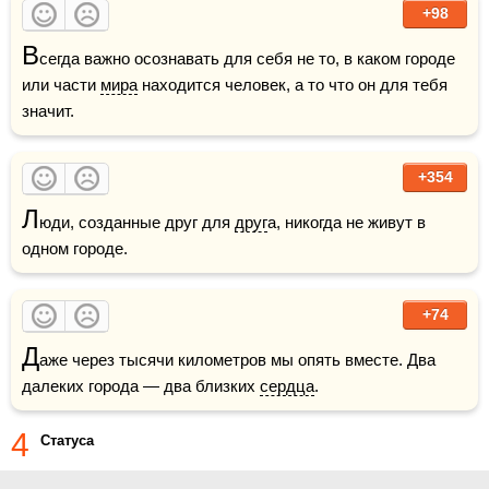
+98
В
сегда важно осознавать для себя не то, в каком городе 
или части 
мира
 находится человек, а то что он для тебя 
значит.
+354
Л
юди, созданные друг для 
друг
а, никогда не живут в 
одном городе.
+74
Д
аже через тысячи километров мы опять вместе. Два 
далеких города — два близких 
сердца
.
4
Статуса