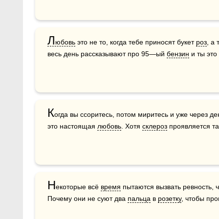
Л
юбовь
 это не то, когда тебе приносят букет 
роз
, а
весь день рассказывают про 95—ый 
бензин
 и ты эт
К
огда вы ссоритесь, потом миритесь и уже через де
это настоящая 
любовь
. Хотя 
склероз
 проявляется та
Н
екоторые всё 
время
 пытаются вызвать ревность, ч
Почему они не суют два 
пальца
 в 
розетку
, чтобы про