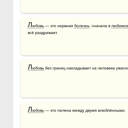
Л
юбовь
 — это нервная 
болезнь
: сначала в 
любимо
всё раздражает.
Л
юбовь
 без границ накладывает на человека ужасн
Л
юбовь
 — это пелена между двумя влюблёнными.