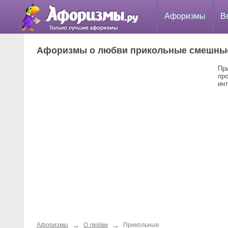
Афоризмы
В
Афоризмы о любви прикольные смешны
Пр
пр
инт
→
→
Афоризмы
О любви
Прикольные