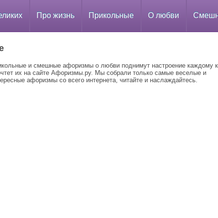
еликих
Про жизнь
Прикольные
О любви
Смеш
е
икольные и смешные афоризмы о любви поднимут настроение каждому к
очтет их на сайте Афоризмы.ру. Мы собрали только самые веселые и
ересные афоризмы со всего интернета, читайте и наслаждайтесь.