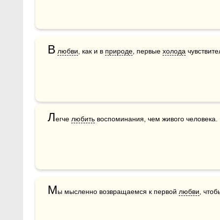
В
любви
, как и в 
природе
, первые 
холода
 чувствите
Л
егче 
любить
 воспоминания, чем живого человека.
М
ы мысленно возвращаемся к первой 
любви
, чтоб