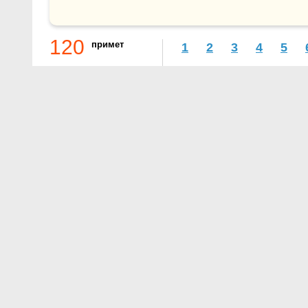
120
примет
1
2
3
4
5
О проекте