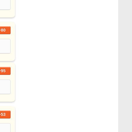
+80
+95
+53