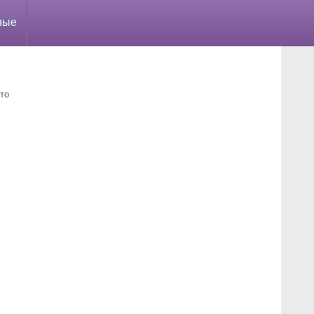
ные
то