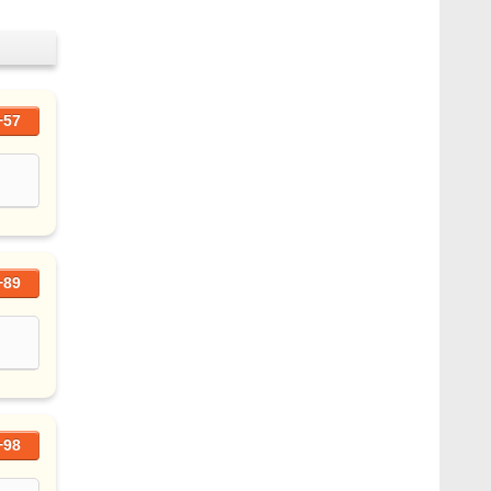
+57
+89
+98