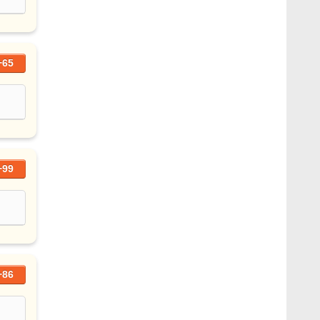
+65
+99
+86