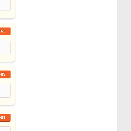
+63
+89
+61