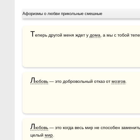
Афоризмы о любви прикольные смешные
Т
еперь другой меня ждет у 
дома
, а мы с тобой те
Л
юбовь
 — это добровольный отказ от 
мозгов
.    
Л
юбовь
 — это когда весь мир не способен заменить
целый 
мир
.    