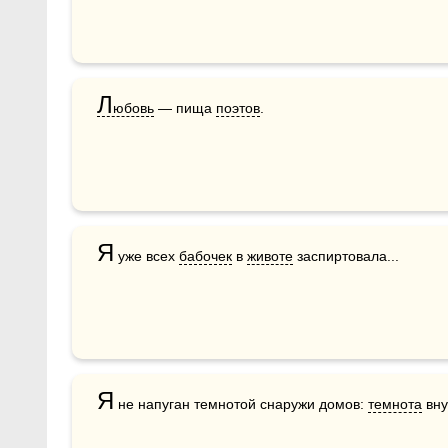
Л
юбовь
 — пища 
поэтов
.     
Я
 уже всех 
бабочек
 в 
животе
 заспиртовала...
Я
 не напуган темнотой снаружи домов: 
темнота
 вну