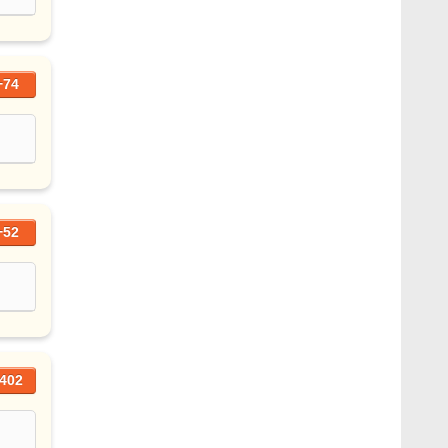
+74
+52
402