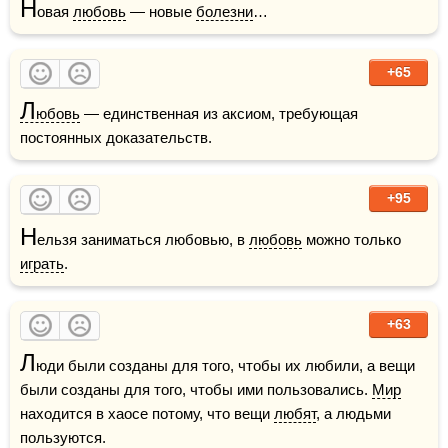
Н
овая 
любовь
 — новые 
болезни
…
+65
Л
юбовь
 — единственная из аксиом, требующая 
постоянных доказательств.
+95
Н
ельзя заниматься любовью, в 
любовь
 можно только 
играть
.
+63
Л
юди были созданы для того, чтобы их любили, а вещи 
были созданы для того, чтобы ими пользовались. 
Мир
находится в хаосе потому, что вещи 
любят
, а людьми 
пользуются.