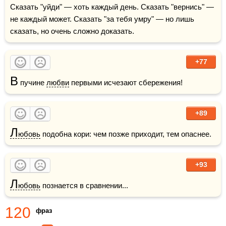
Сказать "уйди" — хоть каждый день. Сказать "вернись" — 
не каждый может. Сказать "за тебя умру" — но лишь 
сказать, но очень сложно доказать.
+77
В
 пучине 
любви
 первыми исчезают сбережения!
+89
Л
юбовь
 подобна кори: чем позже приходит, тем опаснее.
+93
Л
юбовь
 познается в сравнении...
120
фраз