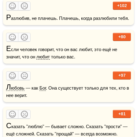
+102
Р
азлюбив, не плачешь. Плачешь, когда разлюбили тебя.
+80
Е
сли человек говорит, что он вас любит, это ещё не 
значит, что он 
любит
 только вас.
+97
Л
юбовь
 — как 
Бог
. Она существует только для тех, кто в 
нее верит.
+81
С
казать "люблю" — бывает сложно. Сказать "прости" — 
ещё сложней. Сказать "прощай" — всегда возможно. 