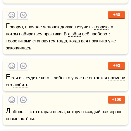
+56
Г
оворят, вначале человек должен изучить 
теорию
, а 
потом набираться практики. В 
любви
 всё наоборот: 
теоретиками становятся тогда, когда вся практика уже 
закончилась.
+93
Е
сли вы судите кого—либо, то у вас не остается 
времени
его 
любить
.
+100
Л
юбовь
 — это 
старая
 пьеса, которую каждый раз играют 
новые 
актёры
.