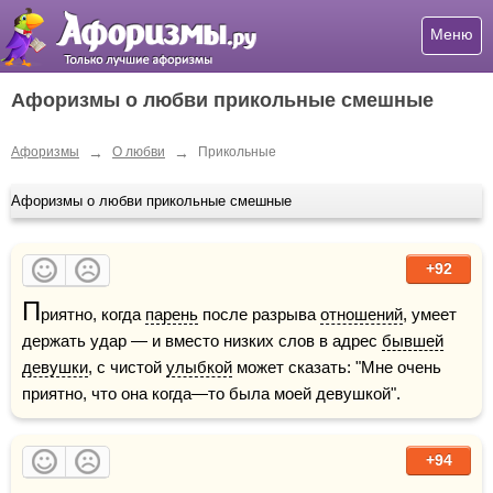
Меню
Афоризмы о любви прикольные смешные
→
→
Афоризмы
О любви
Прикольные
Афоризмы о любви прикольные смешные
+92
П
риятно, когда 
парень
 после разрыва 
отношений
, умеет 
держать удар — и вместо низких слов в адрес 
бывшей
девушки
, с чистой 
улыбкой
 может сказать: "Мне очень 
приятно, что она когда—то была моей девушкой".
+94