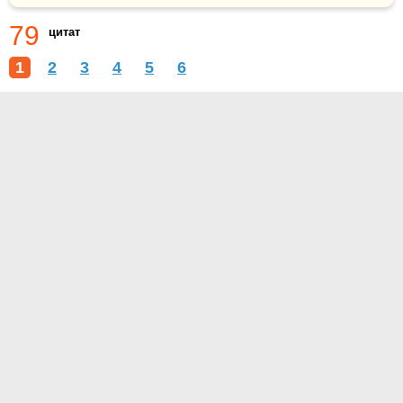
79
цитат
1
2
3
4
5
6
О проекте
Контакты
Условия использования
Политика конфиденциальности