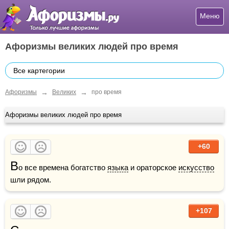
Меню
Афоризмы великих людей про время
Все картегории
→
→
Афоризмы
Великих
про время
Афоризмы великих людей про время
+60
В
о все времена богатство 
языка
 и ораторское 
искусство
шли рядом.
+107