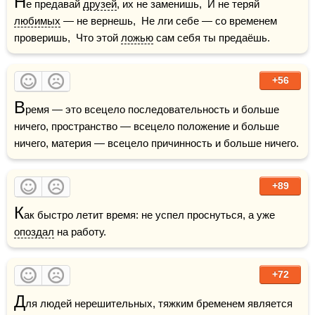
Н
е предавай 
друзей
, их не заменишь,  И не теряй 
любимых
 — не вернешь,  Не лги себе — со временем 
проверишь,  Что этой 
ложью
 сам себя ты предаёшь.
+56
В
ремя — это всецело последовательность и больше 
ничего, пространство — всецело положение и больше 
ничего, материя — всецело причинность и больше ничего.
+89
К
ак быстро летит время: не успел проснуться, а уже 
опоздал
 на работу.
+72
Д
ля людей нерешительных, тяжким бременем является 