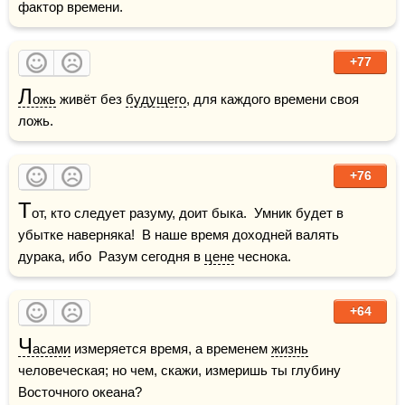
фактор времени.
+77
Л
ожь
 живёт без 
будущего
, для каждого времени своя 
ложь.
+76
Т
от, кто следует разуму, доит быка.  Умник будет в 
убытке наверняка!  В наше время доходней валять 
дурака, ибо  Разум сегодня в 
цене
 чеснока.
+64
Ч
асами
 измеряется время, а временем 
жизнь
человеческая; но чем, скажи, измеришь ты глубину 
Восточного океана? 