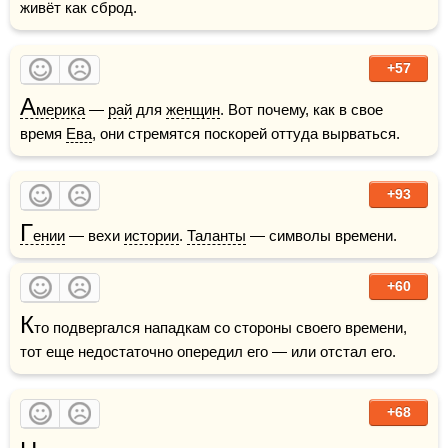
живёт как сброд.
+57
А
мерика
 — 
рай
 для 
женщин
. Вот почему, как в свое 
время 
Ева
, они стремятся поскорей оттуда вырваться.
+93
Г
ении
 — вехи 
истории
. 
Таланты
 — символы времени.
+60
К
то подвергался нападкам со стороны своего времени, 
тот еще недостаточно опередил его — или отстал его.
+68