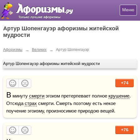
Меню
Артур Шопенгауэр афоризмы житейской
мудрости
→
→
Афоризмы
Великих
Артур Шопенгауэр
Артур Шопенгауэр афоризмы житейской мудрости
+74
В
 минуту 
смерти
 эгоизм претерпевает полное 
крушение
. 
Отсюда 
страх
 смерти. Смерть поэтому есть некое 
поучение эгоизму, произносимое природою вещей.
+76