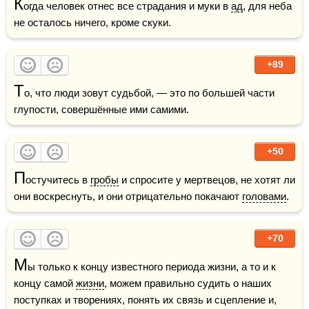
К
огда человек отнес все страдания и муки в 
ад
, для неба 
не осталось ничего, кроме скуки.
+89
Т
о, что люди зовут судьбой, — это по большей части 
глупости, совершённые ими самими.
+50
П
остучитесь в 
гробы
 и спросите у мертвецов, не хотят ли 
они воскреснуть, и они отрицательно покачают 
головами
.
+70
М
ы только к концу известного периода жизни, а то и к 
концу самой 
жизни
, можем правильно судить о наших 
поступках и творениях, понять их связь и сцепление и, 