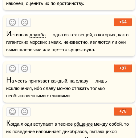
наконец, оценить их по достоинству.
+64
И
стинная 
дружба
 — одна из тех вещей, о которых, как о 
гигантских морских змеях, неизвестно, являются ли они 
вымышленными или где—то существуют.
+97
Н
а честь притязает каждый, на славу — лишь 
исключения, ибо славу можно стяжать только 
необыкновенными отличиями.
+78
К
огда люди вступают в тесное 
общение
 между собой, то 
их поведение напоминает дикобразов, пытающихся 