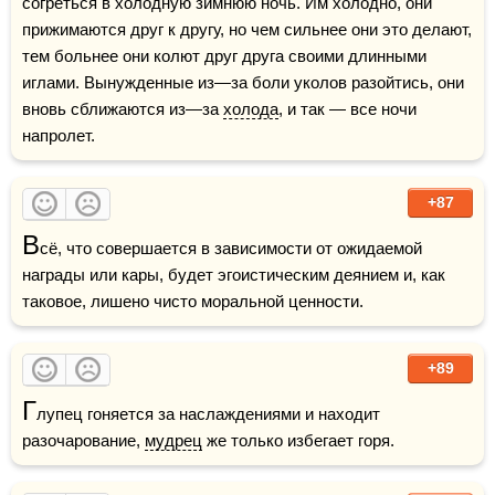
согреться в холодную зимнюю ночь. Им холодно, они 
прижимаются друг к другу, но чем сильнее они это делают, 
тем больнее они колют друг друга своими длинными 
иглами. Вынужденные из—за боли уколов разойтись, они 
вновь сближаются из—за 
холода
, и так — все ночи 
напролет.
+87
В
сё, что совершается в зависимости от ожидаемой 
награды или кары, будет эгоистическим деянием и, как 
таковое, лишено чисто моральной ценности.
+89
Г
лупец гоняется за наслаждениями и находит 
разочарование, 
мудрец
 же только избегает горя.