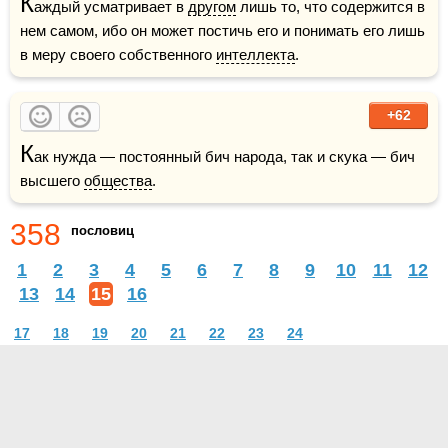
К
аждый усматривает в 
другом
 лишь то, что содержится в 
нем самом, ибо он может постичь его и понимать его лишь 
в меру своего собственного 
интеллекта
.
+62
К
ак нужда — постоянный бич народа, так и скука — бич 
высшего 
общества
.
358
пословиц
1
2
3
4
5
6
7
8
9
10
11
12
13
14
15
16
17
18
19
20
21
22
23
24