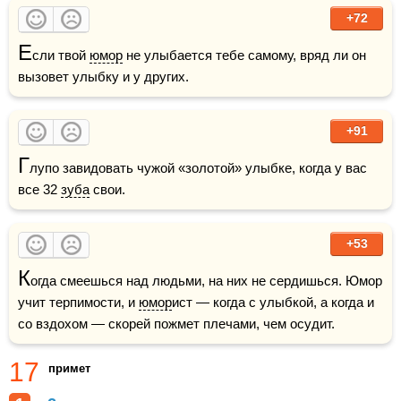
+72
Е
сли твой 
юмор
 не улыбается тебе самому, вряд ли он 
вызовет улыбку и у других.
+91
Г
лупо завидовать чужой «золотой» улыбке, когда у вас 
все 32 
зуба
 свои.
+53
К
огда смеешься над людьми, на них не сердишься. Юмор 
учит терпимости, и 
юмор
ист — когда с улыбкой, а когда и 
со вздохом — скорей пожмет плечами, чем осудит.
17
примет