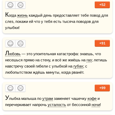
+52
К
огда 
жизнь
 каждый день предоставляет тебе повод для 
слез, покажи ей что у тебя есть тысяча поводов для 
улыбки!
+91
Л
юбовь
 — это упоительная катастрофа: знаешь, что 
несешься прямо на стену, и всё же жмёшь на 
газ
; летишь 
навстречу своей гибели с улыбкой на 
губах
; с 
любопытством ждёшь минуты, когда рванёт.
+99
У
лыбка малыша по 
утрам
 заменяет чашечку 
кофе
 и 
перечеркивает напрочь 
усталость
 от бессонной 
ночи
!