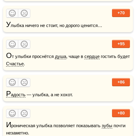
+70
У
+95
О
т улыбки проснётся 
душа
, чаще в 
сердце
 гостить будет 
Счастье
. 
+86
Р
адость
 — улыбка, а не хохот.
+80
И
роническая улыбка позволяет показывать 
зубы
 почти 
незаметно. 