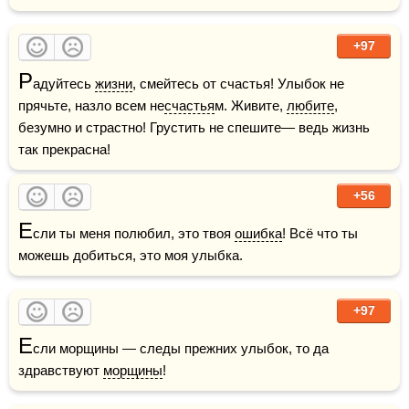
+97
Р
адуйтесь 
жизни
, смейтесь от счастья! Улыбок не 
прячьте, назло всем не
счастья
м. Живите, 
любите
, 
безумно и страстно! Грустить не спешите— ведь жизнь 
так прекрасна!
+56
Е
сли ты меня полюбил, это твоя 
ошибка
! Всё что ты 
можешь добиться, это моя улыбка.  
+97
Е
сли морщины — следы прежних улыбок, то да 
здравствуют 
морщины
!