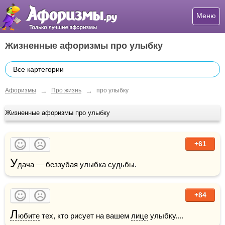
Меню
Жизненные афоризмы про улыбку
Все картегории
→
→
Афоризмы
Про жизнь
про улыбку
Жизненные афоризмы про улыбку
+61
У
дача
 — беззубая улыбка судьбы.
+84
Л
юбите
 тех, кто рисует на вашем 
лице
 улыбку....